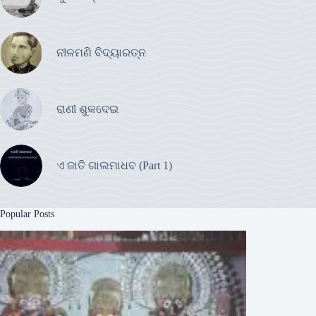
ନୀଳମଣି ବିଦ୍ୟାରତ୍ନ
ରାଣୀ ଶୁକଦେଇ
ଏ ଜାତି ଗାଲମାଧବ (Part 1)
Popular Posts