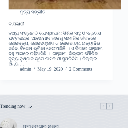
ନୃତ୍ୟ ସଙ୍ଗୀତ
ଦାସକାଠୀ
ତଥ୍ୟ ସଂଗ୍ରହ ଓ ଉପସ୍ଥାପନା: ଶିଶିର ସାହୁ ଓ ସନ୍ତୋଷ
ପଟ୍ଟନାୟକ ଆବାହମାନ କାଳରୁ ସାମାଜିକ ଜୀବନରେ
ଲୋକନୃତ୍ଯ, ଲୋକସଙ୍ଗୀତ ଓ ଲୋକବାଦ୍ୟ ଇତ୍ୟାଦିର
ସର୍ବଦା ବିଶେଷ ଭୂମିକା ନେଇଆସିଛି । ଏ ଦିଗରେ ଗଞ୍ଜାମ
ବହୁ ଆଗରେ ରହିଆସିଛି । ଗଞ୍ଜାମ ଜିଲ୍ଲାର ମୌଳିକ
ନୃତ୍ୟାନୁଷ୍ଠାନ ରୂପେ ଦାସକାଠୀ ସୁପରିଚିତ । ଜିଲ୍ଲାର
ଅନ୍ୟ …
admin
May 19, 2020
2 Comments
Trending now
ଫୁଟାଡଙ୍ଗାର ନାଉରୀ