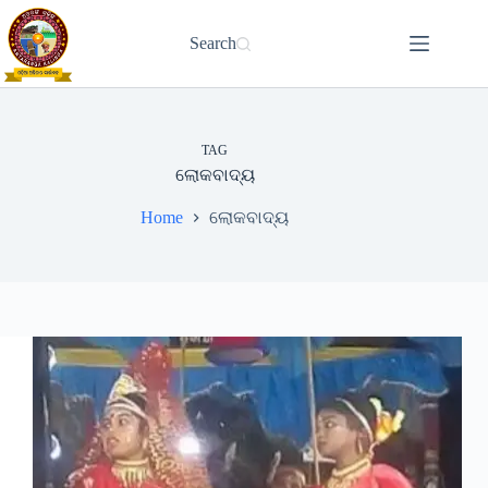
Skip
to
Search
content
TAG
ଲୋକବାଦ୍ୟ
Home
ଲୋକବାଦ୍ୟ