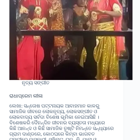
ନୃତ୍ୟ ସଙ୍ଗୀତ
ରାଧାପ୍ରେମ ଲୀଳା
ଲେଖା: ସନ୍ତୋଷ ପଟ୍ଟନାୟକ ଆବାହମାନ କାଳରୁ
ସାମାଜିକ ଜୀବରେ ଲୋକନୃତ୍ୟ, ଲୋକସଙ୍ଗୀତ ଓ
ଲୋକବାଦ୍ୟ ସର୍ବଦା ବିଶେଷ ଭୂମିକା ନେଇଆସିଛି ।
ବିଶେଷକରି ଦୈନନ୍ଦିନ ଜୀବନର ବ୍ୟସ୍ତତା ମଧ୍ୟରେ
କିଛି ଆନନ୍ଦ ଓ କିଛି ସାମାଜିକ ତୃଷ୍ଟି ନିମନ୍ତେ ସନ୍ଧ୍ୟାରେ
ଗ୍ରାମ ଦାଣ୍ଡରେ, କୋଠଘରେ କିମ୍ବା ଭାଗବତ
ଟୁଙ୍ଗୀରେ ଦାସକାଠୀ, ସଖିନାଟ, ଘୁଡ଼ୁକି, ପାଲା ଓ…