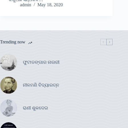
admin
May 18, 2020
Trending now
ଫୁଟାଡଙ୍ଗାର ନାଉରୀ
ନୀଳମଣି ବିଦ୍ୟାରତ୍ନ
ରାଣୀ ଶୁକଦେଇ