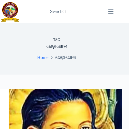
Skip
to
Search
content
TAG
ରେଢ଼ାଖୋଲ
Home
ରେଢ଼ାଖୋଲ