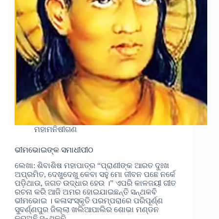
ମହାମନିଷୀଗଣ
ଭୀମଭୋଇଙ୍କ ସମାଧୀପୀଠ
ଲେଖା: ଶିବାଶିଷ ମହାପାତ୍ର “ପ୍ରାଣୀଙ୍କ ଆରତ ଦୁଃଖ
ଅପ୍ରମିତ, ଦେଖୁଦେଖୁ କେବା ସହୁ ମୋ ଜୀବନ ପଛେ ନର୍କେ
ପଡ଼ିଥାଉ, ଜଗତ ଉଦ୍ଧାର ହେଉ ।” ଏପରି କାଳଜୟୀ ଗୀତ
ରଚନା କରି ଆଜି ଅମର ହୋଇଯାଇଛନ୍ତି ସନ୍ଥକବି
ଭୀମଭୋଇ । କଳାସଂସ୍କୃତି ପରମ୍ପରାରେ ପରିପୂର୍ଣ୍ଣ
ସୁବର୍ଣ୍ଣପୁର ଜିଲ୍ଲା ଖଲିଆପାଲିର ଶୋଭା ମଣ୍ଡନ
କରୁଅଛି ସନ୍ଥକବି…