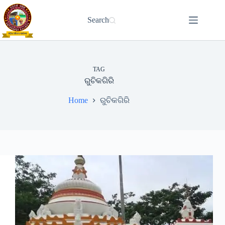
Skip
to
Search
content
TAG
ରୁଚିକଗିରି
Home
ରୁଚିକଗିରି