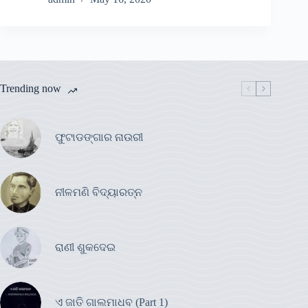
Trending now
ଫୁଟାଡଙ୍ଗାର ନାଉରୀ
ନୀଳମଣି ବିଦ୍ୟାରତ୍ନ
ରାଣୀ ଶୁକଦେଇ
ଏ ଜାତି ଗାଲମାଧବ (Part 1)