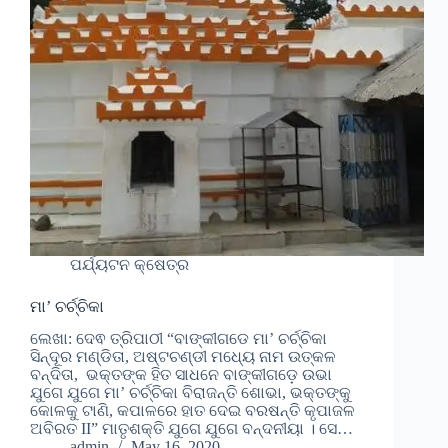
ପର୍ଯ୍ୟଟନ କ୍ଷେତ୍ର
ମା’ ଚର୍ଚ୍ଚିକା
ଲେଖା: ଦେଵ ତ୍ରିପାଠୀ “ବାଙ୍କୀଗଡେ ମା’ ଚର୍ଚ୍ଚିକା
ସିନ୍ଦୂର ମଣ୍ଡିତା, ଅଷ୍ଟଚଣ୍ଡୀ ମଧ୍ୟେ ନାମ ଉତ୍କଳ
ବନ୍ଦିତା, ଭକ୍ତଙ୍କ ହିତ ସାଧନେ ବାଙ୍କୀଗଡ଼େ ଉଭା
ଯୁଗେ ଯୁଗେ ମା’ ଚର୍ଚ୍ଚିକା ବିରାଜନ୍ତି ଶୋଭା, ଭକ୍ତଙ୍କୁ
କୋଳକୁ ଟାଣି, କପାଳରେ ହାତ ଦେଇ ବରଷନ୍ତି କୃପାଜଳ
ଅବିରତ II” ମାତୃଶକ୍ତି ଯୁଗେ ଯୁଗେ ବନ୍ଦନୀୟା । ସେ…
admin
May 16, 2020