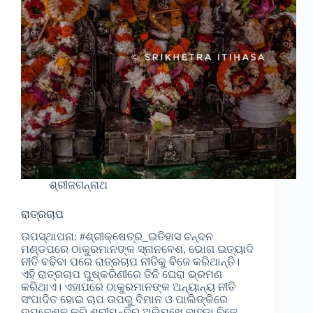
ଶ୍ରୀଜଗନ୍ନାଥ
ରାତ୍ରଚାପ
ଉପସ୍ଥାପନା: #ଶ୍ରୀକ୍ଷେତ୍ର_ଇତିହାସ ଚନ୍ଦନ
ମଣ୍ଡପରେ ଠାକୁରମାନଙ୍କ ସ୍ନାନବେଶ, ଭୋଗ ଇତ୍ୟାଦି
ନୀତି ବଢିବା ପରେ ରାତ୍ରଚାପ ନୀତିକୁ ବିଜେ କରିଥାନ୍ତି।
ଏହି ରାତ୍ରଚାପ ପୁଷ୍କରିଣୀରେ ତିନି ଘେରା ଭ୍ରମଣ
କରିଥାଏ। ଏହାପରେ ଠାକୁରମାନଙ୍କ ଅନ୍ୟାନ୍ୟ ନୀତି
ସଂପାଦିତ ହୋଇ ଚାପ ଉପରୁ ବିମାନ ଓ ପାଲିଙ୍କିରେ
ଉପବେଶନ କରି ଶ୍ରୀମନ୍ଦିର ଅଭିମୁଖେ ବାହୁଡା ବିଜେ