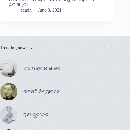
କରିଥାନ୍ତି।…
admin
June 8, 2021
Trending now
ଫୁଟାଡଙ୍ଗାର ନାଉରୀ
ନୀଳମଣି ବିଦ୍ୟାରତ୍ନ
ରାଣୀ ଶୁକଦେଇ