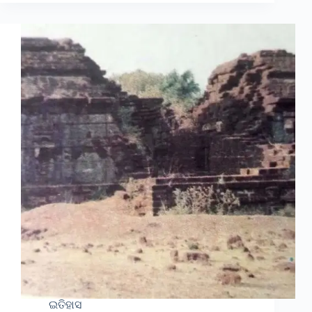
ଇତିହାସ