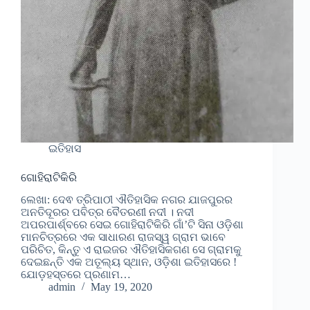
ଇତିହାସ
ଗୋହିରାଟିକିରି
ଲେଖା: ଦେଵ ତ୍ରିପାଠୀ ଐତିହାସିକ ନଗର ଯାଜପୁରର
ଅନତିଦୂରର ପବିତ୍ର ବୈତରଣୀ ନଦୀ । ନଦୀ
ଅପରପାର୍ଶ୍ବରେ ସେଇ ଗୋହିରାଟିକିରି ଗାଁ’ଟି ସିନା ଓଡ଼ିଶା
ମାନଚିତ୍ରରେ ଏକ ସାଧାରଣ ରାଜସ୍ୱ ଗ୍ରାମ ଭାବେ
ପରିଚିତ, କିନ୍ତୁ ଏ ରାଇଜର ଐତିହାସିକଗଣ ସେ ଗ୍ରାମକୁ
ଦେଇଛନ୍ତି ଏକ ଅତୂଲ୍ୟ ସ୍ଥାନ, ଓଡ଼ିଶା ଇତିହାସରେ !
ଯୋଡ଼ହସ୍ତରେ ପ୍ରଣାମ…
admin
May 19, 2020