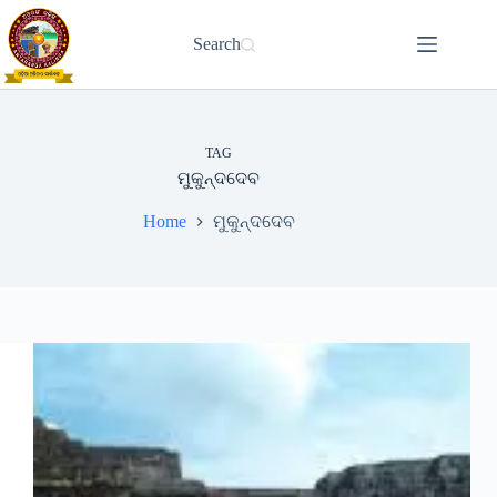
Skip
to
Search
content
TAG
ମୁକୁନ୍ଦଦେବ
Home
ମୁକୁନ୍ଦଦେବ