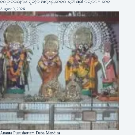
ବଙ୍କାଡ଼ଗଡ଼(ବାଣପୁର)ର ଆରାଧ୍ୟଦେବତା ଶ୍ରୀ ଶ୍ରୀ ରଙ୍କନାଥ ଦେବ
August 9, 2026
Ananta Purushottam Deba Mandira