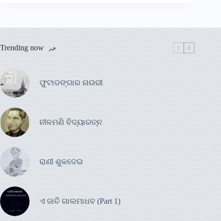
Trending now
ଫୁଟାଡଙ୍ଗାର ନାଉରୀ
ନୀଳମଣି ବିଦ୍ୟାରତ୍ନ
ରାଣୀ ଶୁକଦେଇ
ଏ ଜାତି ଗାଲମାଧବ (Part 1)