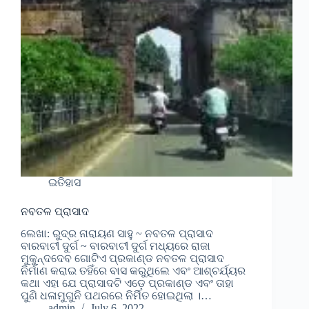
ଇତିହାସ
ନବତଳ ପ୍ରାସାଦ
ଲେଖା: ରୁଦ୍ର ନାରାୟଣ ସାହୁ ~ ନବତଳ ପ୍ରାସାଦ
ବାରବାଟୀ ଦୁର୍ଗ ~ ବାରବାଟୀ ଦୁର୍ଗ ମଧ୍ୟରେ ରାଜା
ମୁକୁନ୍ଦଦେବ ଗୋଟିଏ ପ୍ରକାଣ୍ଡ ନବତଳ ପ୍ରାସାଦ
ନିର୍ମାଣ କରାଇ ତହିଁରେ ବାସ କରୁଥିଲେ ଏବଂ ଆଶ୍ଚର୍ଯ୍ୟର
କଥା ଏହା ଯେ ପ୍ରାସାଦଟି ଏଡ଼େ ପ୍ରକାଣ୍ଡ ଏବଂ ତାହା
ପୁଣି ଧଳାମୁଗୁନି ପଥରରେ ନିର୍ମିତ ହୋଇଥିଲା ।…
admin
July 6, 2022