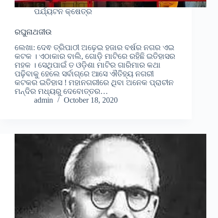
ପର୍ଯ୍ୟଟନ କ୍ଷେତ୍ର
ରଘୁନାଥଜୀଉ
ଲେଖା: ଦେଵ ତ୍ରିପାଠୀ ଅଢ଼େଇ ହଜାର ବର୍ଷର ନଗର ଏଇ
କଟକ । ଏଠାକାର ବାଲି, ଗୋଡ଼ି ମାଟିରେ ରହିଛି ଇତିହାସର
ମହକ । ସେଥିପାଇଁ ତ ଓଡ଼ିଶା ମାଟିର ଗାରିମାର କଥା
ପଢ଼ିବାକୁ ହେଲେ ସର୍ବାଗ୍ରେ ଆସେ ଐତିହ୍ୟ ନଗରୀ
କଟକର ଇତିହାସ ! ମହାନଗରୀରେ ଥିବା ଅନେକ ପ୍ରାଚୀନ
ମନ୍ଦିର ମଧ୍ୟରୁ ଦେବୋତ୍ତର…
admin
October 18, 2020