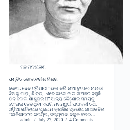
ମହାମନିଷୀଗଣ
ପଣ୍ଡିତ ଗୋଦାବରୀଶ ମିଶ୍ର
ଲେଖା: ଦେଵ ତ୍ରିପାଠୀ “ଭଲ କରି ନାଆ ବୁହାରେ ନାଉରୀ
ଝିଅକୁ ମାଡ଼ୁଛି ଡ଼ର, ଏତେ କାଳେ ଜାଇ ନାଆରେ ବସୁଛି
ଯିବ ବୋଲି ଶାଶୁଘର II” ଆଦ୍ୟ କୈଶୋର ସମୟକୁ
ଫେରାଇ ନେଉଥିବା ଏପରି ମରମଛୁଆଁ ପଦାବଳୀ ତଥା
ଓଡ଼ିଆ ସାହିତ୍ୟର ପ୍ରଥମ କ୍ଲାସିକ ସ୍ତରୀୟ ଗାଥାକବିତା
“କାଳିଜାଇ”ର ରଚୟିତା, ସତ୍ୟବାଦୀ ବକୁଳ ବନର…
admin
July 27, 2020
4 Comments