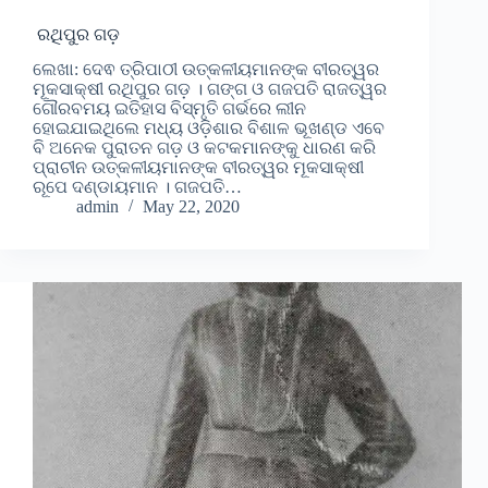
ରଥିପୁର ଗଡ଼
ଲେଖା: ଦେଵ ତ୍ରିପାଠୀ ଉତ୍କଳୀୟମାନଙ୍କ ବୀରତ୍ୱର
ମୂକସାକ୍ଷୀ ରଥିପୁର ଗଡ଼ । ଗଙ୍ଗ ଓ ଗଜପତି ରାଜତ୍ୱର
ଗୌରବମୟ ଇତିହାସ ବିସ୍ମୃତି ଗର୍ଭରେ ଲୀନ
ହୋଇଯାଇଥିଲେ ମଧ୍ୟ ଓଡ଼ିଶାର ବିଶାଳ ଭୂଖଣ୍ଡ ଏବେ
ବି ଅନେକ ପୁରାତନ ଗଡ଼ ଓ କଟକମାନଙ୍କୁ ଧାରଣ କରି
ପ୍ରାଚୀନ ଉତ୍କଳୀୟମାନଙ୍କ ବୀରତ୍ୱର ମୂକସାକ୍ଷୀ
ରୂପେ ଦଣ୍ଡାୟମାନ । ଗଜପତି…
admin
May 22, 2020