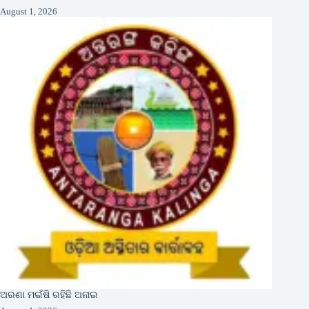
August 1, 2026
ଅରଣା ମଇଁଷି ରହିଛି ଅନାଇ