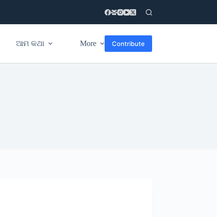
ଆମ କଥା
More
Contribute