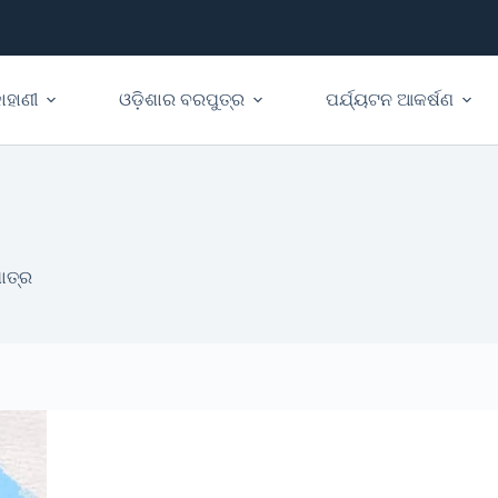
ାହାଣୀ
ଓଡ଼ିଶାର ବରପୁତ୍ର
ପର୍ଯ୍ୟଟନ ଆକର୍ଷଣ
ାତ୍ର