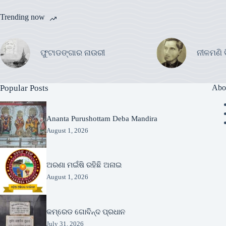
Trending now
ଫୁଟାଡଙ୍ଗାର ନାଉରୀ
ନୀଳମଣି 
Popular Posts
Abo
Ananta Purushottam Deba Mandira
August 1, 2026
ଅରଣା ମଇଁଷି ରହିଛି ଅନାଇ
August 1, 2026
କମ୍ରେଡ ଗୋବିନ୍ଦ ପ୍ରଧାନ
July 31, 2026