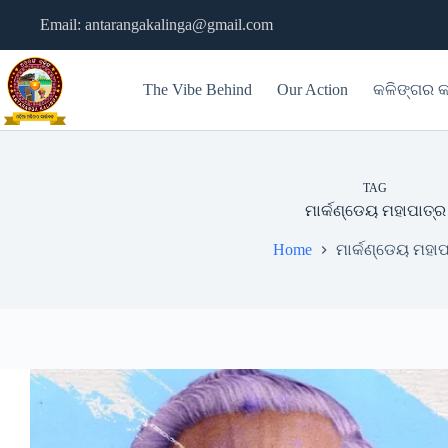
Skip
Email: antarangakalinga@gmail.com
to
content
The Vibe Behind
Our Action
କଳିଙ୍ଗର କ
TAG
ମାର୍କଣ୍ଡେୟ ମହାପାତ୍ର
Home
ମାର୍କଣ୍ଡେୟ ମହାପ