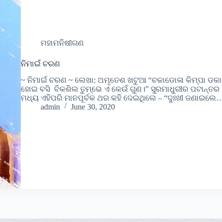
ମହାମନିଷୀଗଣ
ନିମାଇଁ ଚରଣ
~ ନିମାଇଁ ଚରଣ ~ ଲେଖା: ଅମୃତେଶ ଖଟୁଆ “ଚକାଡୋଳା କିମ୍ପା ଡକା
ହୋଇ ବସି ବିକଶିଲ ତୁମ୍ଭେ ଏ କେଉଁ ଗୁଣ।” ସୁରମାଧୁରୀର ପଟାନ୍ତର 
ମଧ୍ୟ ଏହିପରି ମାନପୂର୍ବକ ଥର କହି ଦେଇଥିଲେ – “ଦୁଃଖୀ ଜଣାଇଲେ
admin
June 30, 2020