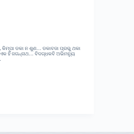
, କିମ୍ପା ଡକା ନ ଶୁଣ… ଡକାବଜା ପ୍ରଭୁ ଥକା
ଏକ ହିଁ ଜଗନ୍ନାଥ… ବିଦଗ୍ଧକବି ଅଭିମନ୍ୟୁ
…