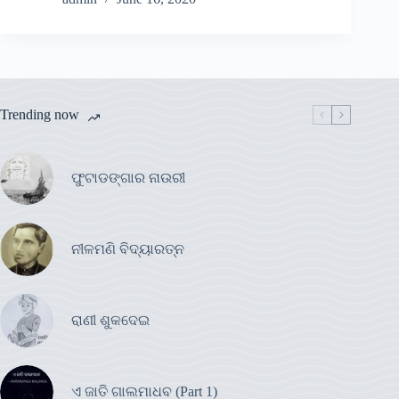
Trending now
ଫୁଟାଡଙ୍ଗାର ନାଉରୀ
ନୀଳମଣି ବିଦ୍ୟାରତ୍ନ
ରାଣୀ ଶୁକଦେଇ
ଏ ଜାତି ଗାଲମାଧବ (Part 1)