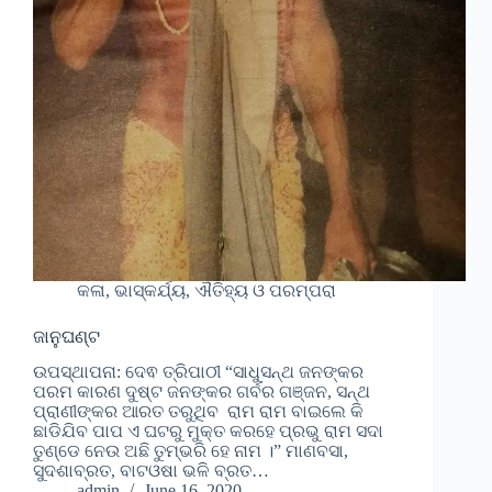
କଳା, ଭାସ୍କର୍ଯ୍ୟ, ଐତିହ୍ୟ ଓ ପରମ୍ପରା
ଜାନୁଘଣ୍ଟ
ଉପସ୍ଥାପନା: ଦେଵ ତ୍ରିପାଠୀ “ସାଧୁସନ୍ଥ ଜନଙ୍କର
ପରମ କାରଣ ଦୁଷ୍ଟ ଜନଙ୍କର ଗର୍ବର ଗଞ୍ଜନ, ସନ୍ଥ
ପ୍ରାଣୀଙ୍କର ଆରତ ତରୁଥିବ ରାମ ରାମ ବାଇଲେ କି
ଛାଡିଯିବ ପାପ ଏ ଘଟରୁ ମୁକ୍ତ କରହେ ପ୍ରଭୁ ରାମ ସଦା
ତୁଣ୍ଡେ ନେଉ ଅଛି ତୁମ୍ଭରି ହେ ନାମ ।” ମାଣବସା,
ସୁଦଶାବ୍ରତ, ବାଟଓଷା ଭଳି ବ୍ରତ…
admin
June 16, 2020