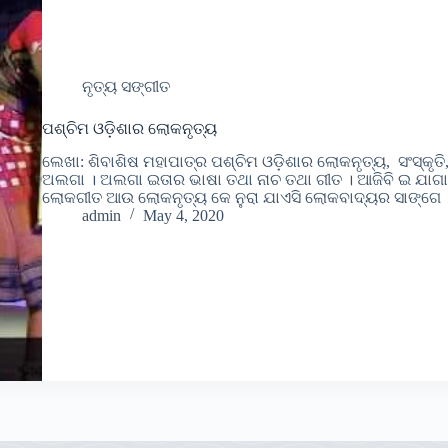
ନୃତ୍ୟ ସଙ୍ଗୀତ
ପଶ୍ଚିମ ଓଡ଼ିଶାର ଲୋକନୃତ୍ୟ
ଲେଖା: ଶିବାଶିଷ ମହାପାତ୍ର ପଶ୍ଚିମ ଓଡ଼ିଶାର ଲୋକନୃତ୍ୟ, ସଂସ୍କୃତି,
ଅଲଗା । ଅଲଗା ଇତାର ଭାଷା ତଥା ନାଚ ତଥା ଗୀତ । ଆଜିବି ଇ ଯାଗା
ଲୋକଗୀତ ଆଉ ଲୋକନୃତ୍ୟ କେ ନୁରା ଯାଏସି ଲୋକବାଦ୍ୟର ସାଙ୍ଗେ 
admin
May 4, 2020