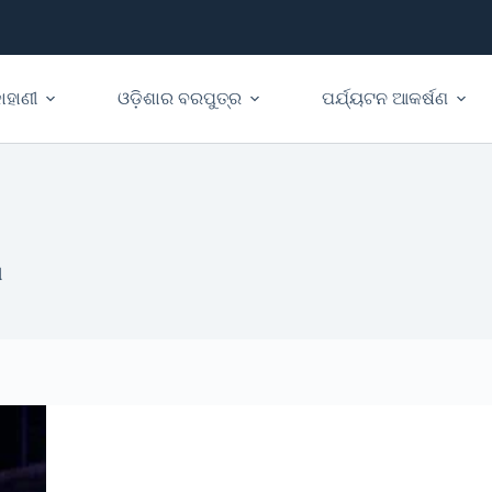
ାହାଣୀ
ଓଡ଼ିଶାର ବରପୁତ୍ର
ପର୍ଯ୍ୟଟନ ଆକର୍ଷଣ
ୀ