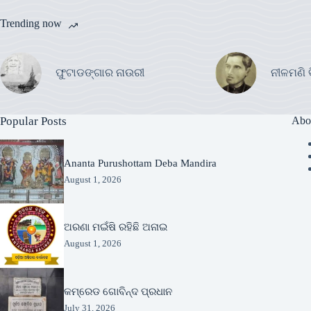
Trending now
ଫୁଟାଡଙ୍ଗାର ନାଉରୀ
ନୀଳମଣି 
Popular Posts
Abo
Ananta Purushottam Deba Mandira
August 1, 2026
ଅରଣା ମଇଁଷି ରହିଛି ଅନାଇ
August 1, 2026
କମ୍ରେଡ ଗୋବିନ୍ଦ ପ୍ରଧାନ
July 31, 2026