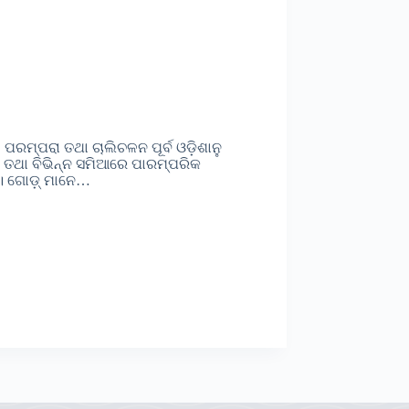
 ପରମ୍ପରା ତଥା ଚାଲିଚଳନ ପୂର୍ବ ଓଡ଼ିଶାନୁ
 ତଥା ବିଭିନ୍ନ ସମିଆରେ ପାରମ୍ପରିକ
। ଗୋଡ଼୍ ମାନେ…