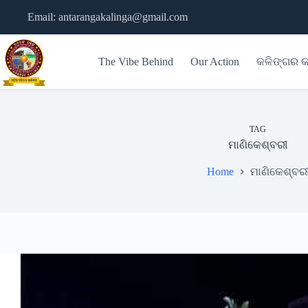
Skip
Email: antarangakalinga@gmail.com
to
content
The Vibe Behind
Our Action
କଳିଙ୍ଗର କ
TAG
ମାଣିକେଶ୍ବରୀ
Home
ମାଣିକେଶ୍ବର