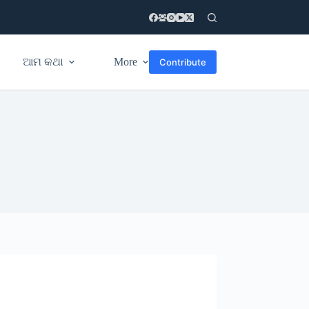
ଆମ କଥା
More
Contribute