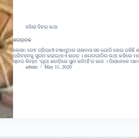
ହଜିଲା ଦିନର କଥା
ଶଗଡ଼ଚକ
ଲେଖା: ଦେଵ ତ୍ରିପାଠୀ ଚଷାପୁଅର ଚାଷବାସ ସହ ଯୋଡି ହୋଇ ରହିଛି ଶ
ପରିବହନକୁ ସୁଗମ କରାଇଥାଏ ଶଗଡ଼ । ଶଗଡଗାଡିର କଥା କହିଲେ ମନକ
ସ୍ବାଦ କିମ୍ବା ‘ରୂପା ଶଗଡ଼ିରେ ସୁନା କନିଆଁ’ର ଭାବ । ପିଲାବେଳେ 
admin
May 11, 2020