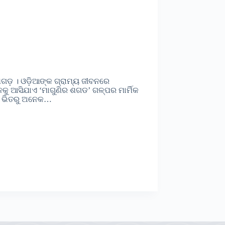
ଗଡ଼ । ଓଡ଼ିଆଙ୍କ ଗ୍ରାମ୍ୟ ଜୀବନରେ
ୁ ଆସିଯାଏ ‘ମାଗୁଣିର ଶଗଡ’ ଗଳ୍ପର ମାର୍ମିକ
ଆମ ଭିତରୁ ଅନେକ…