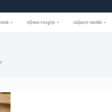
ାହାଣୀ
ଓଡ଼ିଶାର ବରପୁତ୍ର
ପର୍ଯ୍ୟଟନ ଆକର୍ଷଣ
'