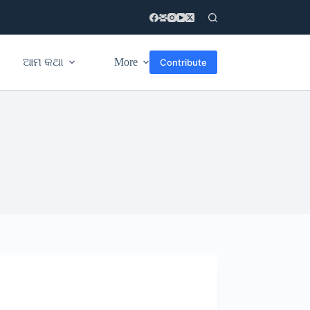
ଆମ କଥା
More
Contribute