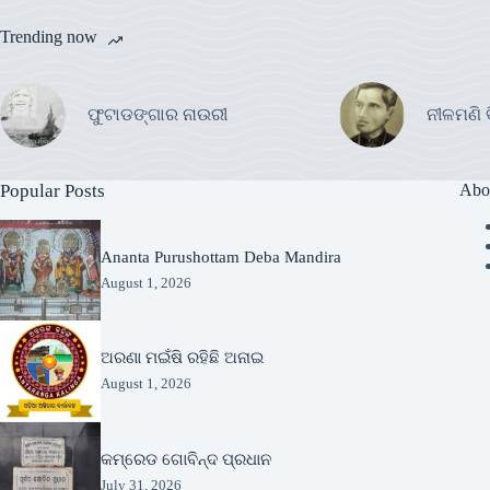
Trending now
ଫୁଟାଡଙ୍ଗାର ନାଉରୀ
ନୀଳମଣି 
Popular Posts
Abo
Ananta Purushottam Deba Mandira
August 1, 2026
ଅରଣା ମଇଁଷି ରହିଛି ଅନାଇ
August 1, 2026
କମ୍ରେଡ ଗୋବିନ୍ଦ ପ୍ରଧାନ
July 31, 2026