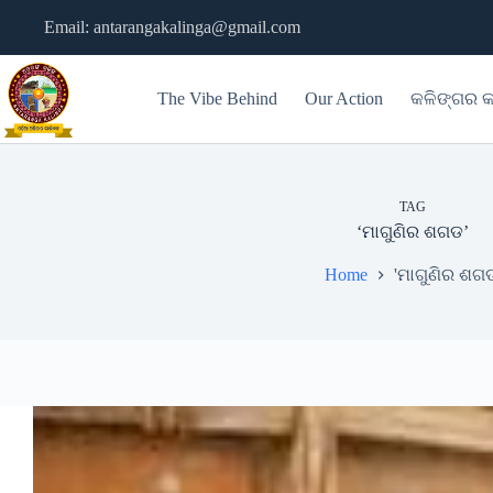
Skip
Email: antarangakalinga@gmail.com
to
content
The Vibe Behind
Our Action
କଳିଙ୍ଗର କ
TAG
‘ମାଗୁଣିର ଶଗଡ’
Home
'ମାଗୁଣିର ଶଗଡ