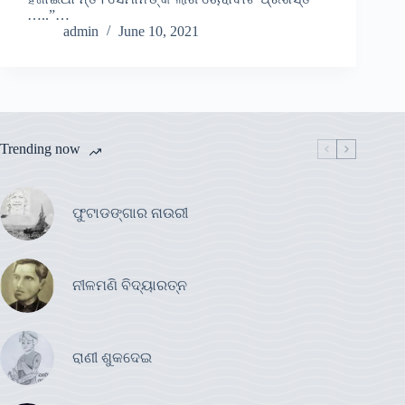
…..”…
admin
June 10, 2021
Trending now
ଫୁଟାଡଙ୍ଗାର ନାଉରୀ
ନୀଳମଣି ବିଦ୍ୟାରତ୍ନ
ରାଣୀ ଶୁକଦେଇ