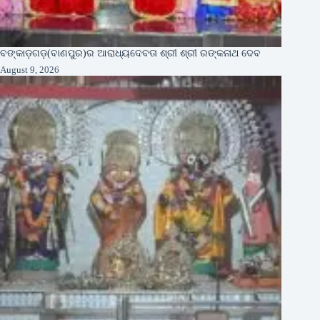
ବଙ୍କାଡ଼ଗଡ଼(ବାଣପୁର)ର ଆରାଧ୍ୟଦେବତା ଶ୍ରୀ ଶ୍ରୀ ରଙ୍କନାଥ ଦେବ
August 9, 2026