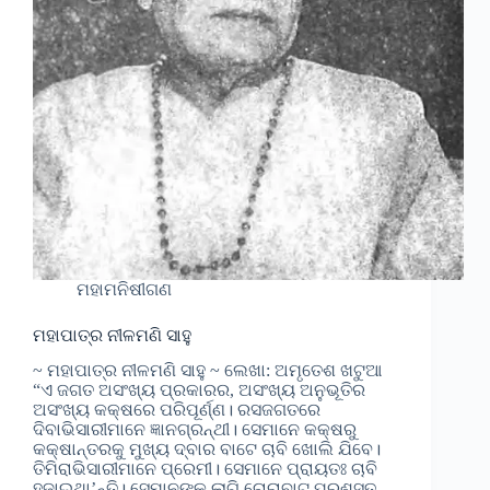
ମହାମନିଷୀଗଣ
ମହାପାତ୍ର ନୀଳମଣି ସାହୁ
~ ମହାପାତ୍ର ନୀଳମଣି ସାହୁ ~ ଲେଖା: ଅମୃତେଶ ଖଟୁଆ
“ଏ ଜଗତ ଅସଂଖ୍ୟ ପ୍ରକାରର, ଅସଂଖ୍ୟ ଅନୁଭୂତିର
ଅସଂଖ୍ୟ କକ୍ଷରେ ପରିପୂର୍ଣ୍ଣ। ରସଜଗତରେ
ଦିବାଭିସାରୀମାନେ ଜ୍ଞାନଗ୍ରନ୍ଥୀ। ସେମାନେ କକ୍ଷରୁ
କକ୍ଷାନ୍ତରକୁ ମୁଖ୍ୟ ଦ୍ବାର ବାଟେ ଚାବି ଖୋଲି ଯିବେ।
ତିମିରାଭିସାରୀମାନେ ପ୍ରେମୀ। ସେମାନେ ପ୍ରାୟତଃ ଚାବି
ହଜାଇଥା’ନ୍ତି। ସେମାନଙ୍କ ଲାଗି ଚୋରାବାଟ ପ୍ରଶସ୍ତ