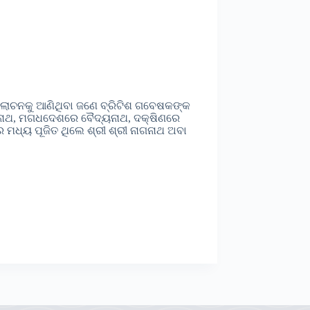
ଲୋଚନକୁ ଆଣିଥିବା ଜଣେ ବ୍ରିଟିଶ ଗବେଷକଙ୍କ
ନାଥ, ମଗଧଦେଶରେ ବୈଦ୍ୟନାଥ, ଦକ୍ଷିଣରେ
ମଧ୍ୟ ପୂଜିତ ଥିଲେ ଶ୍ରୀ ଶ୍ରୀ ନାଗନାଥ ଅବା