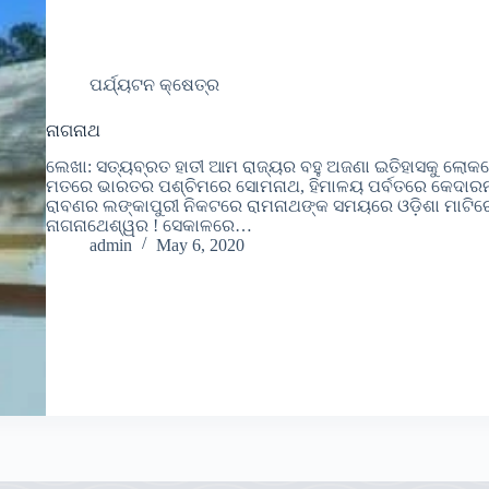
ପର୍ଯ୍ୟଟନ କ୍ଷେତ୍ର
ନାଗନାଥ
ଲେଖା: ସତ୍ୟବ୍ରତ ହାତୀ ଆମ ରାଜ୍ୟର ବହୁ ଅଜଣା ଇତିହାସକୁ ଲୋକ
ମତରେ ଭାରତର ପଶ୍ଚିମରେ ସୋମନାଥ, ହିମାଳୟ ପର୍ବତରେ କେଦାର
ରାବଣର ଲଙ୍କାପୁରୀ ନିକଟରେ ରାମନାଥଙ୍କ ସମୟରେ ଓଡ଼ିଶା ମାଟିରେ 
ନାଗନାଥେଶ୍ୱର ! ସେକାଳରେ…
admin
May 6, 2020