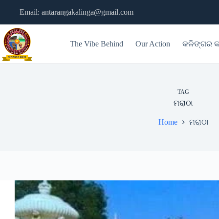
Skip
Email: antarangakalinga@gmail.com
to
content
The Vibe Behind
Our Action
କଳିଙ୍ଗର କ
TAG
ମରାଠା
Home
ମରାଠା