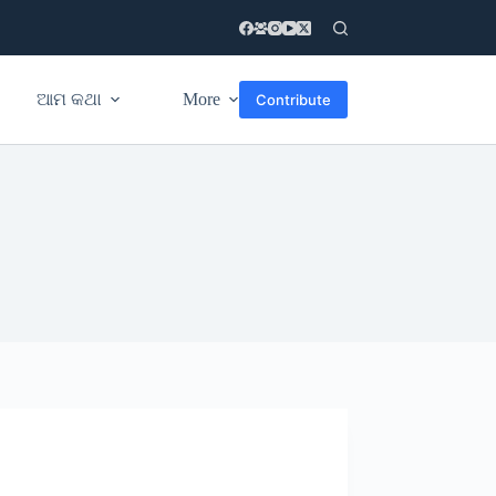
ଆମ କଥା
More
Contribute