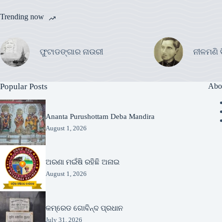
Trending now
ଫୁଟାଡଙ୍ଗାର ନାଉରୀ
ନୀଳମଣି 
Popular Posts
Abo
Ananta Purushottam Deba Mandira
August 1, 2026
ଅରଣା ମଇଁଷି ରହିଛି ଅନାଇ
August 1, 2026
କମ୍ରେଡ ଗୋବିନ୍ଦ ପ୍ରଧାନ
July 31, 2026