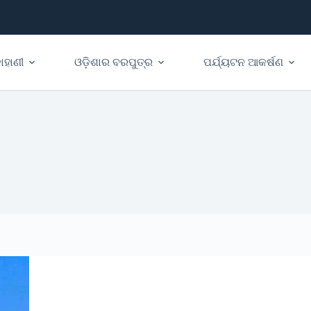
ାହାଣୀ
ଓଡ଼ିଶାର ବରପୁତ୍ର
ପର୍ଯ୍ୟଟନ ଆକର୍ଷଣ