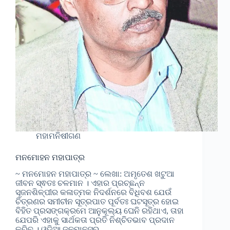
ମହାମନିଷୀଗଣ
ମନମୋହନ ମହାପାତ୍ର
~ ମନମୋହନ ମହାପାତ୍ର ~ ଲେଖା: ଅମୃତେଶ ଖଟୁଆ
ଜୀବନ ସ୍ଵତଃ ଚଳମାନ । ଏହାର ପ୍ରଚ୍ଛନ୍ନ
ସୃଜନଶିଳ୍ପୀର କଳାତ୍ମକ ନିଦର୍ଶନରେ ବିଧିବଶ ଯେଉଁ
ଚିତ୍ରଣର ସମୀଚୀନ ସୂତ୍ରପାତ ପୂର୍ବତଃ ଘଟସୂତ୍ର ହୋଇ
ବିହିତ ପ୍ରସଙ୍ଗକ୍ରମେ ଆନୁକୂଲ୍ୟ ଘେନି ରହିଥାଏ, ତାହା
ଯେପରି ଏହାକୁ ସାର୍ଥକତା ପ୍ରତି ନିଶ୍ଚିତଭାବ ପ୍ରଦାନ
କରିବ । ଓଡ଼ିଆ ଜନମାନସର…