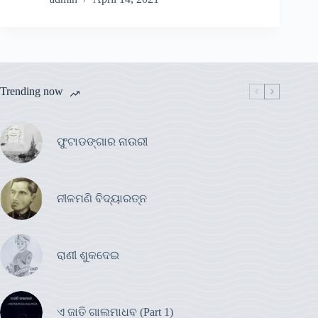
Trending now
ଫୁଟାଡଙ୍ଗାର ନାଉରୀ
ନୀଳମଣି ବିଦ୍ୟାରତ୍ନ
ରାଣୀ ଶୁକଦେଇ
ଏ ଜାତି ଗାଲମାଧବ (Part 1)