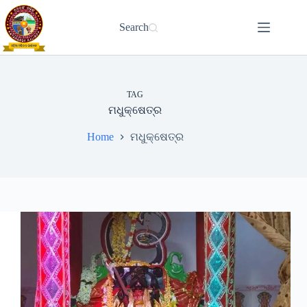
Skip
to
Search
content
TAG
ମଧୁକ୍ଷେତ୍ର
Home
ମଧୁକ୍ଷେତ୍ର