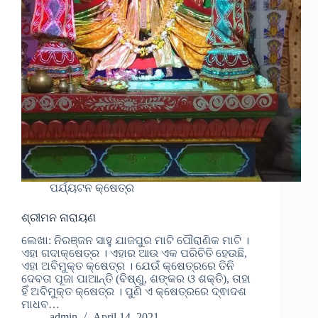
ପର୍ଯ୍ୟଟନ କ୍ଷେତ୍ର
ଶ୍ରୀମନ ନାରାୟଣ
ଲେଖା: ନିରଞ୍ଜନ ସାହୁ ଯାଜପୁର ମାଟି ପୌରାଣିକ ମାଟି ।
ଏହା ଗଦାକ୍ଷେତ୍ର । ଏହାର ଆଉ ଏକ ପରିଚିତି ହେଉଛି,
ଏହା ଅବିମୁକ୍ତ କ୍ଷେତ୍ର । ଯେଉଁ କ୍ଷେତ୍ରରେ ତିନି
ଦେବତା ପୂଜା ପାଆନ୍ତି (ବିଷ୍ଣୁ, ଶଙ୍କର ଓ ଶକ୍ତି), ତାହା
ହିଁ ଅବିମୁକ୍ତ କ୍ଷେତ୍ର । ପୁଣି ଏ କ୍ଷେତ୍ରରେ ଦ୍ଵାଦଶ
ମାଧବ…
admin
April 14, 2021