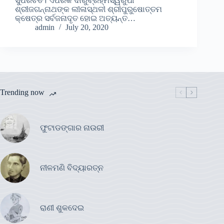
ସୁପରିଚିତ। ଏପରିକି ଦାରୁବ୍ରହ୍ମସ୍ୱରୁପୀ
ଶ୍ରୀଜଗନ୍ନାଥଙ୍କ ଲୀଳାସ୍ଥଳୀ ଶ୍ରୀପୁରୁଷୋତ୍ତମ
କ୍ଷେତ୍ର ସର୍ବଜନାଦୃତ ହୋଇ ଅତ୍ୟନ୍ତ…
admin
July 20, 2020
Trending now
ଫୁଟାଡଙ୍ଗାର ନାଉରୀ
ନୀଳମଣି ବିଦ୍ୟାରତ୍ନ
ରାଣୀ ଶୁକଦେଇ