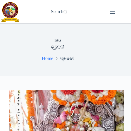
Skip
to
Search
content
TAG
ଭୂଦେବୀ
Home
ଭୂଦେବୀ