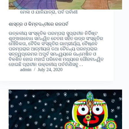
ମେଳା ଓ ଯାନିଯାତ୍ରା, ପର୍ବ ପର୍ବାଣୀ
ଶାସ୍ତ୍ର ଓ କିମ୍ବଦନ୍ତୀରେ ରଜପର୍ବ
ଉତ୍କଳୀୟ ସାଂସ୍କୃତିକ ପରମ୍ପରା ସୁପ୍ରାଚୀନ ନିର୍ଦିଷ୍ଟ
ଶୃଙ୍ଖଳାବୋଧ ସମନ୍ୱିତ ଚେତନା ସହିତ ଉଡ୍ର ସଂସ୍କୃତିର
ମୌଳିକତା, ବୈଦିକ ସଂସ୍କୃତିର ଗାମ୍ଭୀର୍ଯ୍ୟ, ବୈଷ୍ଣବ
ପରମ୍ପରାର ଆତ୍ମୀୟତା ତଥା ଚୈତନ୍ୟ ପରମ୍ପରାର
ସତ୍ତ୍ୱପ୍ରେମର ଅପୂର୍ବ ସମନ୍ୱୟରେ ଉନ୍ମେଷିତ ଓ
ବିକଶିତ ହୋଇ ମହାର୍ଘ ପରିବେଶ ମଧ୍ୟରେ ଗୌରବାନ୍ୱିତ
ହୋଇଛି ପ୍ରାଚୀନ ଉକ୍ରଳୀୟ ପର୍ବର୍ବାଣିସବୁ . .
admin
July 24, 2020