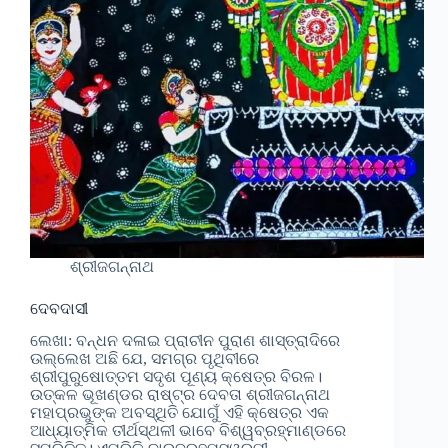
ଶ୍ରୀଜଗନ୍ନାଥ
ଦେବଦାସୀ
ଲେଖା: ବନ୍ଧନ ଦଳାଇ ପ୍ରାଚୀନ ପୁରାଣ ଶାସ୍ତ୍ରାଦିରେ
ଉଲ୍ଲେଖ ଅଛି ଯେ, ସମଗ୍ର ପୃଥିବୀରେ
ଶ୍ରୀପୁରୁଷୋତ୍ତମ ସଦୃଶ ପୂଣ୍ୟ କ୍ଷେତ୍ର ବିରଳ।
ଉତ୍କଳ ଭୂଖଣ୍ଡର ରାଷ୍ଟ୍ର ଦେବତା ଶ୍ରୀଜଗନ୍ନାଥ
ମହାପ୍ରଭୁଙ୍କ ଅବସ୍ଥିତି ଯୋଗୁଁ ଏହି କ୍ଷେତ୍ର ଏକ
ଆଧ୍ୟାତ୍ମିକ ତୀର୍ଥସ୍ଥଳୀ ଭାବେ ବିଶ୍ୱବ୍ରହ୍ମାଣ୍ଡରେ