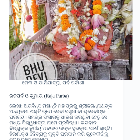
ମେଳା ଓ ଯାନିଯାତ୍ରା, ପର୍ବ ପର୍ବାଣୀ
ରଜପର୍ବ ଓ ଭୂମାତା (Raja Parba)
ଲେଖା: ଅରବିନ୍ଦ ମହାନ୍ତି ମହାପ୍ରଭୁ ଶ୍ରୀଜଗନ୍ନାଥଙ୍କ
ଅନ୍ୟତମା ଶକ୍ତି ରୂପେ ଦେବୀ ବସୁଧା ବା ଭୂଦେବୀଙ୍କ
ପରିଚୟ। ସମଗ୍ର ସଂସାରକୁ ଧାରଣ କରିଥିବା ହେତୁ ସେ
ମଧ୍ୟ ବିଶ୍ୱଧାତ୍ରୀ ନାମେ ପ୍ରସିଦ୍ଧା। ଭଗବାନ
ବିଷ୍ଣୁଙ୍କ ତୃତୀୟ ଅବତାର ତାଙ୍କ ସୁରକ୍ଷା ପାଈଁ ସୃଷ୍ଟି।
ହିରଣାକ୍ଷ ଦୈତ୍ୟକୁ ମୁକ୍ତି ପ୍ରଦାନ କରି ଭୂଦେବୀଙ୍କୁ
ବରାହ ରୂପେ ଉଦ୍ଧାର…