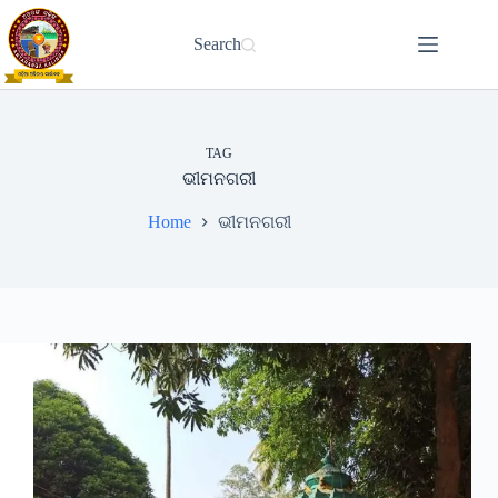
Skip
to
Search
content
TAG
ଭୀମନଗରୀ
Home
ଭୀମନଗରୀ