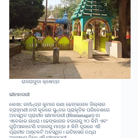
ରାଜରାଜୁଡା କ୍ଷେତ୍ର
ଭୀମନଗରୀ
ଲେଖା: ରବୀନ୍ଦ୍ର କୁମାର ରଣା ଢେଙ୍କାନାଳ ଜିଲ୍ଲାର
ବ୍ରାହ୍ମଣୀ ନଦୀ କୂଳରେ ସୁନ୍ଦର ପ୍ରାକୃତିକ ପରିବେଶରେ
ଅବସ୍ଥିତ ପ୍ରାଚୀନ ଭୀମନଗରୀ (Bhimanagari) ବା
ଏବେକାର ନାଧରା। ଢେଙ୍କାନାଳ ବଜାରରୁ ୨୦ କିମି ଏବଂ
ଗୁଡ଼ିଆକାଟେଣି ବଜାରରୁ ମାତ୍ର ୫ କିମି ଦୂରରେ ଏହି
ପ୍ରାଚୀନ ଅଞ୍ଚଳଟି ଅବସ୍ଥିତ। ଇତିହାସର ତଥ୍ଯ
ଅନୁସାରେ ଦିନେ ଏହି ଭୀମନଗରୀ…