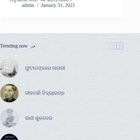
admin
January 31, 2021
Trending now
ଫୁଟାଡଙ୍ଗାର ନାଉରୀ
ନୀଳମଣି ବିଦ୍ୟାରତ୍ନ
ରାଣୀ ଶୁକଦେଇ