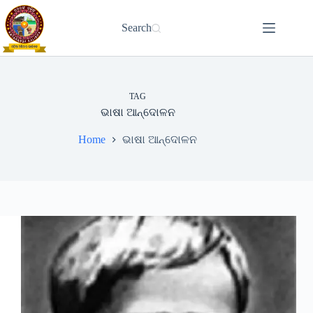
Skip
to
Search
content
TAG
ଭାଷା ଆନ୍ଦୋଳନ
Home
ଭାଷା ଆନ୍ଦୋଳନ