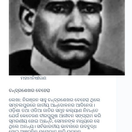
ମହାମନିଷୀଗଣ
ଚନ୍ଦ୍ରଶେଖର ବେହେରା
ଲେଖା: ନିରଞ୍ଜନ ସାହୁ ଚନ୍ଦ୍ରଶେଖର ବେହେରା ଥିଲେ
ସମ୍ବଲପୁରରେ ଜାତୀୟ ଆନ୍ଦୋଳନର ଆଦିନେତା।
ଓଡ଼ିଶା ତଥା ଓଡିଆ ଜାତିର ସମୂହ କଲ୍ୟାଣ ନିମନ୍ତେ
ଯେଉଁ କେତେଜଣ ବୀରପୁରୁଷ ଆଜୀବନ ସଙ୍ଗ୍ରାମ କରି
ସ୍ମରଣୀୟ ହୋଇ ଅଛନ୍ତି, ସେମାନଙ୍କ ମଧ୍ୟରେ ସେ
ଥିଲେ ଅନନ୍ୟ। ସର୍ବଭାରତୀୟ ଭାବନାରେ ଉଦବୁଦ୍ଧ
ହୋଇ ଆଞ୍ଚଳିକ ମନୋଭାବ ଛାଡ଼ି ଉତ୍କଳ