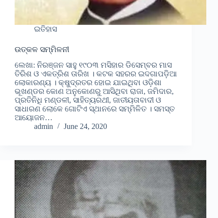
ଇତିହାସ
ଉତ୍କଳ ସମ୍ମିଳନୀ
ଲେଖା: ନିରଞ୍ଜନ ସାହୁ ୧୯୦୩ ମସିହାର ଡିସେମ୍ବର ମାସ
ତିରିଶ ଓ ଏକତ୍ରିଶ ତାରିଖ । କଟକ ସହରର ଇଦଗାପଡ଼ିଆ
ଲୋକାରଣ୍ୟ । କ୍ଷୁଦ୍ରତର ହୋଇ ଯାଇଥିବା ଓଡ଼ିଶା
ଭୂଖଣ୍ଡର କୋଣ ଅନୁକୋଣରୁ ଆସିଥିବା ରାଜା, ଜମିଦାର,
ପ୍ରତିନିଧି ମଣ୍ଡଳୀ, ସାହିତ୍ୟରଥୀ, ଜାତୀୟତାବାଦୀ ଓ
ସାଧାରଣ ଲୋକେ ଗୋଟିଏ ସ୍ଥାନରେ ସମ୍ମିଳିତ । ସମସ୍ତ
ଆୟୋଜନ…
admin
June 24, 2020