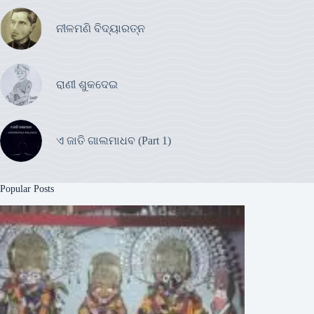
ନୀଳମଣି ବିଦ୍ୟାରତ୍ନ
ରାଣୀ ଶୁକଦେଇ
ଏ ଜାତି ଗାଲମାଧବ (Part 1)
Popular Posts