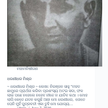
ମହାମନିଷୀଗଣ
ଧରଣୀଧର ମିଶ୍ର
~ ଧରଣୀଧର ମିଶ୍ର ~ ଲେଖା: ନିରଞ୍ଜନ ସାହୁ “ମହତ
ଛାମୁରେ ପ୍ରାର୍ଥନା କରିବା ପ୍ରଶଂସ୍ୟ ଅଟଇ ସଦା, ଫଳ
ଲାଭ ପଛେ ନହେଲେ ନହେବ ନୀଚେ ନ ଯାଚିବ କଥା । ମୋହ
ଲାଗି କେତେ ଯତନ କରୁଛି ଆହା ମୋ ଧରଣୀଧର, ତୋତେ
ଘେନି ମୁହିଁ ପୁତ୍ରବତୀ ଏକା ତୁହି ମୋ ଯୋଗ୍ୟ…