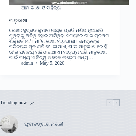
ଆମ ଭାଷା ଓ ସାହିତ୍ୟ
ମାତୃଭାଷା
ଲେଖା: ସୁବ୍ରତ କୁମାର ନାୟକ ପ୍ରତି ମଣିଷ ନୂଆକରି
ପୃଥିବୀକୁ ଅତିଥି ହୋଇ ଆସିଥିବା ସମୟରେ ତା’ର ପ୍ରଥମ
ଶିକ୍ଷକ ମା’। ମା’ର ଭାଷା ମାତୃଭାଷା। ସମସ୍ତଙ୍କ
ପରିଚୟର ମୂଳ ଯଦି ଖୋଜାଯାଏ, ତା’ର ମାତୃଭାଷାରେ ହିଁ
ତା’ର ପରିଚୟ ମିଳିଯାଇଥାଏ। ମାତୃଭୂମି ପରି ମାତୃଭାଷା
ପାଇଁ ମଧ୍ୟ ଏ ବିଶ୍ୱ ଅନେକ ଲଢ଼େଇ ମଧ୍ୟ…
admin
May 5, 2020
Trending now
ଫୁଟାଡଙ୍ଗାର ନାଉରୀ