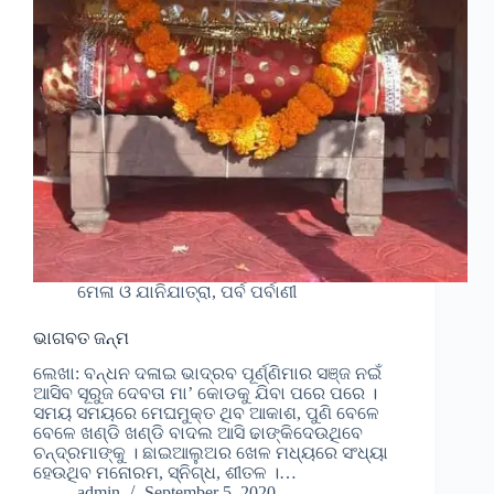
ମେଳା ଓ ଯାନିଯାତ୍ରା, ପର୍ବ ପର୍ବାଣୀ
ଭାଗବତ ଜନ୍ମ
ଲେଖା: ବନ୍ଧନ ଦଳାଇ ଭାଦ୍ରବ ପୂର୍ଣ୍ଣିମାର ସଞ୍ଜ ନଇଁ
ଆସିବ ସୂରୁଜ ଦେବତା ମା’ କୋଡକୁ ଯିବା ପରେ ପରେ ।
ସମୟ ସମୟରେ ମେଘମୁକ୍ତ ଥିବ ଆକାଶ, ପୁଣି ବେଳେ
ବେଳେ ଖଣ୍ଡି ଖଣ୍ଡି ବାଦଲ ଆସି ଢାଙ୍କିଦେଉଥିବେ
ଚନ୍ଦ୍ରମାଙ୍କୁ । ଛାଇଆଲୁଅର ଖେଳ ମଧ୍ୟରେ ସଂଧ୍ୟା
ହେଉଥିବ ମନୋରମ, ସ୍ନିଗ୍ଧ, ଶୀତଳ ।…
admin
September 5, 2020