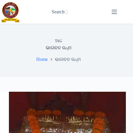
Skip
to
Search
content
TAG
ଭାଗବତ ଜନ୍ମ
Home
ଭାଗବତ ଜନ୍ମ