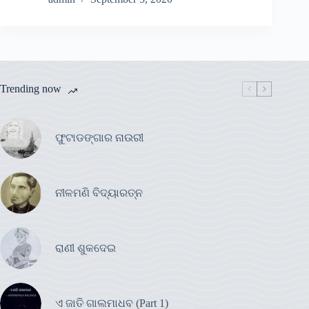
Trending now
ଫୁଟାଡଙ୍ଗାର ନାଉରୀ
ନୀଳମଣି ବିଦ୍ୟାରତ୍ନ
ରାଣୀ ଶୁକଦେଇ
ଏ ଜାତି ଗାଲମାଧବ (Part 1)