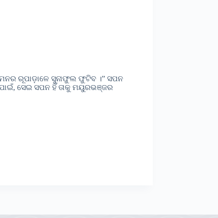
ମନର ରୂପାଡ଼ାଳେ ସୁନାଫୁଲ ଫୁଟିବ ।” ସପନ
 ପାଇଁ, ସେଇ ସପନ ହିଁ ତାକୁ ମୟୁରଭଞ୍ଜର