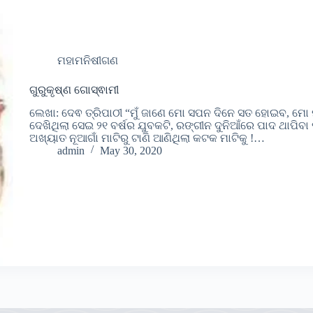
ମହାମନିଷୀଗଣ
ଗୁରୁକୃଷ୍ଣ ଗୋସ୍ଵାମୀ
ଲେଖା: ଦେଵ ତ୍ରିପାଠୀ “ମୁଁ ଜାଣେ ମୋ ସପନ ଦିନେ ସତ ହୋଇବ, ମୋ 
ଦେଖିଥିଲା ସେଇ ୨୧ ବର୍ଷର ଯୁବକଟି, ରଙ୍ଗୀନ ଦୁନିଆଁରେ ପାଦ ଥାପିବା
ଅଖ୍ୟାତ ନୂଆଗାଁ ମାଟିରୁ ଟାଣି ଆଣିଥିଲା କଟକ ମାଟିକୁ !…
admin
May 30, 2020