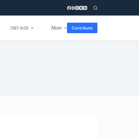
ଆମ କଥା
More
Contribute