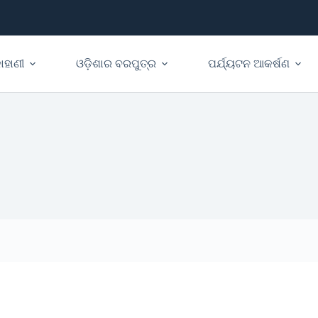
ାହାଣୀ
ଓଡ଼ିଶାର ବରପୁତ୍ର
ପର୍ଯ୍ୟଟନ ଆକର୍ଷଣ