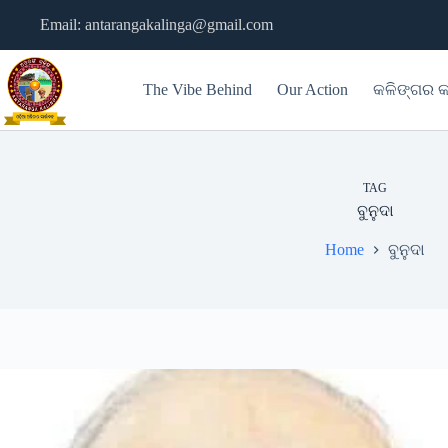
Skip
Email: antarangakalinga@gmail.com
to
content
The Vibe Behind
Our Action
କଳିଙ୍ଗର କ
TAG
ବୁନୁଦା
Home
ବୁନୁଦା