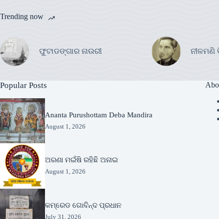
Trending now
ଫୁଟାଡଙ୍ଗାର ନାଉରୀ
ନୀଳମଣି 
Popular Posts
Abo
Ananta Purushottam Deba Mandira
August 1, 2026
ଅରଣା ମଇଁଷି ରହିଛି ଅନାଇ
August 1, 2026
କମ୍ରେଡ ଗୋବିନ୍ଦ ପ୍ରଧାନ
July 31, 2026