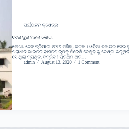
ପର୍ଯ୍ୟଟନ କ୍ଷେତ୍ର
ସେଇ ଦୁଇ ମହଲା କୋଠା
ଲେଖା: ଦେଵ ତ୍ରିପାଠୀ ୧୯୧୭ ମସିହା, କଟକ । ଓଡ଼ିଆ ବଜାରର ସେଇ 
ପରାଧୀନ ଭାରତର ବାସ୍ତବ ରୂପକୁ ନିରେଖି ଦେଖୁବାକୁ ଚେଷ୍ଟା କରୁଥିଲ
ସେ ଥିଲା ବ୍ୟଥିତ, ବିବ୍ରତ ! ପ୍ରଥମ ଥର…
admin
August 13, 2020
1 Comment