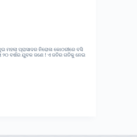
ଦୁଇ ମହଲା ପ୍ରାସାଦର ନିରୋଳା କୋଠରୀରେ ବସି
ା ୨୦ ବର୍ଷର ଯୁବକ ଜଣେ ! ଏ ଜତିର ଗତିକୁ ନେଇ