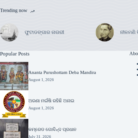
Trending now
ଫୁଟାଡଙ୍ଗାର ନାଉରୀ
ନୀଳମଣି 
Popular Posts
Abo
Ananta Purushottam Deba Mandira
August 1, 2026
ଅରଣା ମଇଁଷି ରହିଛି ଅନାଇ
August 1, 2026
କମ୍ରେଡ ଗୋବିନ୍ଦ ପ୍ରଧାନ
July 31, 2026