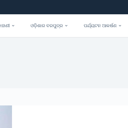
ାହାଣୀ
ଓଡ଼ିଶାର ବରପୁତ୍ର
ପର୍ଯ୍ୟଟନ ଆକର୍ଷଣ