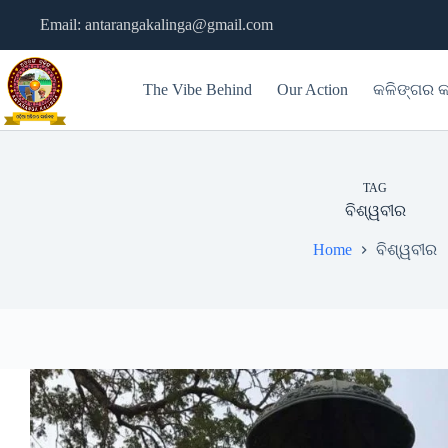
Skip
Email: antarangakalinga@gmail.com
to
content
The Vibe Behind
Our Action
କଳିଙ୍ଗର କ
TAG
ବିଶ୍ୱବୀର
Home
ବିଶ୍ୱବୀର