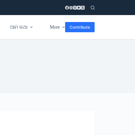
ଆମ କଥା
More
Contribute