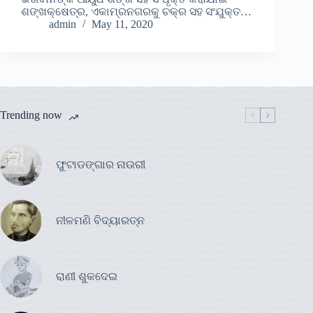
ଶଙ୍ଖକ୍ଷେତ୍ର, ଏକାମ୍ରନଗରକୁ ଚକ୍ର ସହ ସଂଯୁକ୍ତ…
admin
May 11, 2020
Trending now
ଫୁଟାଡଙ୍ଗାର ନାଉରୀ
ନୀଳମଣି ବିଦ୍ୟାରତ୍ନ
ରାଣୀ ଶୁକଦେଇ