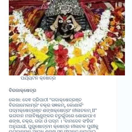
ପର୍ଯ୍ୟଟନ କ୍ଷେତ୍ର
ବିରଜାକ୍ଷେତ୍ର
ଲେଖା: ଦେଵ ତ୍ରିପାଠୀ “ଗଦାକ୍ଷେତ୍ରଞ୍ଚ
ବିରଜାମେକାମ୍ରଂ ଚକ୍ର ସଜ୍ଞକମ୍, କୋଣାର୍କଂ
ପଦ୍ମକ୍ଷେତ୍ରଞ୍ଚ ଶଙ୍ଖକ୍ଷେତ୍ରଂ ନୀଳାଚଳମ୍ II”
ଭଗବାନ ମହାବିଷ୍ଣୁଙ୍କର ଚତୁର୍ଭୁଜରେ ଶୋଭାପାଏ
ଶଙ୍ଖ, ଚକ୍ର, ଗଦା ଓ ପଦ୍ମ । ‘ବାମଦେବ ସଂହିତା’
ଅନୁଯାୟୀ, ପୁରୁଷୋତ୍ତମ କ୍ଷେତ୍ର ନୀଳାଚଳ ପୁରୀକୁ
ଭଗବାନଙ୍କ ଆୟୁଧ ଶଙ୍ଖ ସହ ସଂପୃକ୍ତ କରାଯାଇ