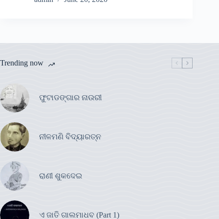
Trending now
ଫୁଟାଡଙ୍ଗାର ନାଉରୀ
ନୀଳମଣି ବିଦ୍ୟାରତ୍ନ
ରାଣୀ ଶୁକଦେଇ
ଏ ଜାତି ଗାଲମାଧବ (Part 1)