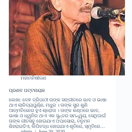
ମହାମନିଷୀଗଣ
ପ୍ରଣବ ପଟ୍ଟନାୟକ
ଲେଖା: ଦେଵ ତ୍ରିପାଠୀ ତାଙ୍କ ସଙ୍ଗୀତରେ ଭାବ ଓ ଭାଷା
ଥାଏ ଲାଳିତ୍ୟପୁର୍ଣ୍ଣ, ମଧୁର । ତାଙ୍କ ସୁର ଶୁଣି
ଆତ୍ମବିଭୋର ହୁଏ ଶ୍ରୋତା । ତାଙ୍କ କଣ୍ଠରେ ଭାବ,
ଭାଷା ଓ ଧ୍ୱନିର ଥାଏ ଏକ ସୁନ୍ଦର ସମନ୍ୱୟ, ସେଥିପାଇଁ
ତାଙ୍କ ଗୀତସବୁ ହୋଇଯାଏ ଅପାସୋରା, ତନୁମନ
ଶିହରାଇଦିଏ, ଲିପିବଦ୍ଧ ହୋଇଯାଏ ଶୃତିରେ, ସ୍ମୃତିରେ…
admin
June 20, 2020