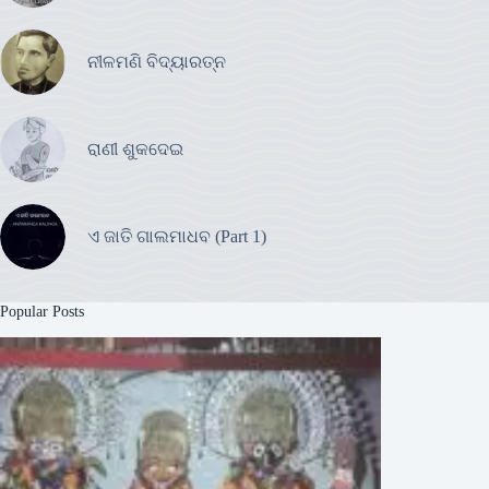
ନୀଳମଣି ବିଦ୍ୟାରତ୍ନ
ରାଣୀ ଶୁକଦେଇ
ଏ ଜାତି ଗାଲମାଧବ (Part 1)
Popular Posts