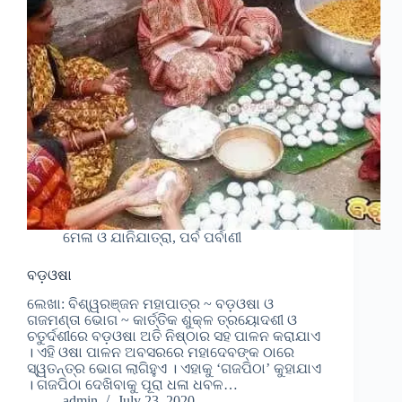
ମେଳା ଓ ଯାନିଯାତ୍ରା, ପର୍ବ ପର୍ବାଣୀ
ବଡ଼ଓଷା
ଲେଖା: ବିଶ୍ୱରଞ୍ଜନ ମହାପାତ୍ର ~ ବଡ଼ଓଷା ଓ
ଗଜମଣ୍ତା ଭୋଗ ~ କାର୍ତ୍ତିକ ଶୁକ୍ଳ ତ୍ରୟୋଦଶୀ ଓ
ଚତୁର୍ଦଶୀରେ ବଡ଼ଓଷା ଅତି ନିଷ୍ଠାର ସହ ପାଳନ କରାଯାଏ
। ଏହି ଓଷା ପାଳନ ଅବସରରେ ମହାଦେବଙ୍କ ଠାରେ
ସ୍ୱତନ୍ତ୍ର ଭୋଗ ଲାଗିହୁଏ । ଏହାକୁ ‘ଗଜପିଠା’ କୁହାଯାଏ
। ଗଜପିଠା ଦେଖିବାକୁ ପୂରା ଧଳା ଧବଳ…
admin
July 23, 2020