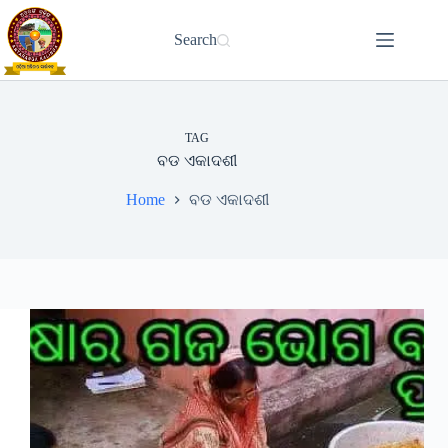
Skip
to
Search
content
TAG
ବଡ ଏକାଦଶୀ
Home
ବଡ ଏକାଦଶୀ