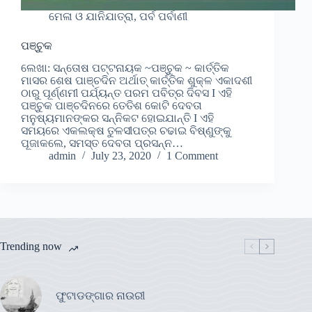
ମେଳା ଓ ଯାନିଯାତ୍ରା, ପର୍ବ ପର୍ବାଣୀ
ପଞ୍ଚୁକ
ଲେଖା: ସନ୍ତୋଷ ପଟ୍ଟନାୟକ ~ପଞ୍ଚୁକ ~ କାର୍ତ୍ତିକ
ମାସର ଶେଷ ପାଞ୍ଚଦିନ ଅର୍ଥାତ୍ କାର୍ତ୍ତିକ ଶୁକ୍ଳ ଏକାଦଶୀ
ଠାରୁ ପୂର୍ଣ୍ଣମୀ ପର୍ଯ୍ୟନ୍ତ ପରମ ପବିତ୍ର ଦିବସ I ଏହି
ପଞ୍ଚୁକ ପାଞ୍ଚଦିନରେ ତେତିଶ କୋଟି ଦେବତା
ମନୁଷ୍ୟମାନଙ୍କର ସନ୍ନିକଟ ହୋଇଯାନ୍ତି I ଏହି
ସମୟରେ ଏକଲକ୍ଷ ତୁଳସୀପତ୍ର ଚଢାଇ ବିଷ୍ଣୁଙ୍କୁ
ପୂଜାକଲେ, ସମସ୍ତ ଦେବତା ପ୍ରସନ୍ନ…
admin
July 23, 2020
1 Comment
Trending now
ଫୁଟାଡଙ୍ଗାର ନାଉରୀ