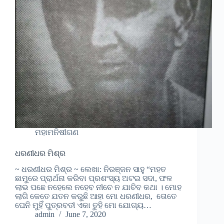
ମହାମନିଷୀଗଣ
ଧରଣୀଧର ମିଶ୍ର
~ ଧରଣୀଧର ମିଶ୍ର ~ ଲେଖା: ନିରଞ୍ଜନ ସାହୁ “ମହତ
ଛାମୁରେ ପ୍ରାର୍ଥନା କରିବା ପ୍ରଶଂସ୍ୟ ଅଟଇ ସଦା, ଫଳ
ଲାଭ ପଛେ ନହେଲେ ନହେବ ନୀଚେ ନ ଯାଚିବ କଥା । ମୋହ
ଲାଗି କେତେ ଯତନ କରୁଛି ଆହା ମୋ ଧରଣୀଧର, ତୋତେ
ଘେନି ମୁହିଁ ପୁତ୍ରବତୀ ଏକା ତୁହି ମୋ ଯୋଗ୍ୟ…
admin
June 7, 2020