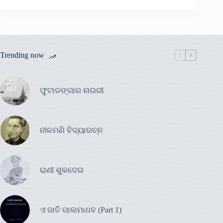
Trending now
ଫୁଟାଡଙ୍ଗାର ନାଉରୀ
ନୀଳମଣି ବିଦ୍ୟାରତ୍ନ
ରାଣୀ ଶୁକଦେଇ
ଏ ଜାତି ଗାଲମାଧବ (Part 1)