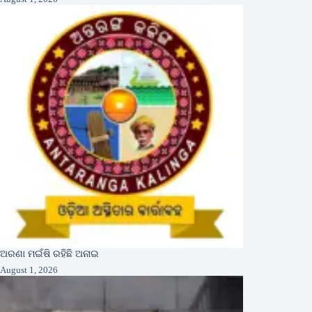
ଅରଣା ମଇଁଷି ରହିଛି ଅନାଇ
August 1, 2026