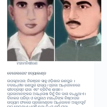
ମହାମନିଷୀଗଣ
ବେଜେଲଗେଟ ହତ୍ୟାକାଣ୍ଡ
ଉପସ୍ଥାପନା: ନିରଞ୍ଜନ ସାହୁ ଓଡ଼ିଶାର ରଣପୁର ।
ତଦନାନ୍ତୀନ ରଣପୁର ରାଜ୍ୟ। ପ୍ରଜା ଆନ୍ଦୋଳନରେ
ଭୀତତ୍ରସ୍ତ ରାଜା ଏବଂ ବ୍ରିଟିଶ ଶାସନ।
ପ୍ରଜାମାନଙ୍କର ଅସନ୍ତୋଷ ଦିନୁଁ ଦିନ ଦାନା ବାନ୍ଧୁଥାଏ।
ଦିବାକର ପରିଡ଼ା ଓ ରଘୁନାଥ ମହାନ୍ତିଙ୍କ ନିଷ୍ଠାପର
ଉଦ୍ୟମ ଫଳରେ ପ୍ରଜାମଣ୍ଡଳ ଆନ୍ଦୋଳନ ଅଭୂତପୂର୍ବ
ରୂପ ନେଉଥାଏ। ସେହି କଥା ଚିନ୍ତା କରି ରାଜା…