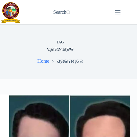
Skip
to
Search
content
TAG
ପ୍ରଜାମଣ୍ଡଳ
Home
ପ୍ରଜାମଣ୍ଡଳ