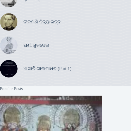
ନୀଳମଣି ବିଦ୍ୟାରତ୍ନ
ରାଣୀ ଶୁକଦେଇ
ଏ ଜାତି ଗାଲମାଧବ (Part 1)
Popular Posts