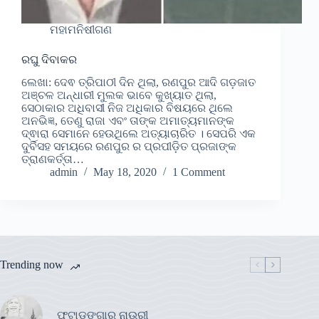
ମହାମନିଷୀଗଣ
ରଘୁ ଦିବାକର
ଲେଖା: ଦେଵ ତ୍ରିପାଠୀ ଦିନ ଥିଲା, ରଣପୁର ଆଦି ଗଡ଼ଜାତ
ଅଞ୍ଚଳ ଅନ୍ଧାରୀ ମୁଲକ ଭାବେ କୁଖ୍ୟାତ ଥିଲା,
ସେଠାକାର ଅଧିବାସୀ ନିଜ ଅଧିକାର ବିଷୟରେ ଥିଲେ
ଅନଭିଜ୍ଞ, ତେଣୁ ରାଜା ଏବଂ ତାଙ୍କ ଅମାତ୍ୟମାନଙ୍କ
ଦ୍ଵାରା ସେମାନେ ହେଉଥିଲେ ଅତ୍ୟାଚାରିତ । ସେପରି ଏକ
ଦୁର୍ବିସହ ସମୟରେ ରଣପୁର ର ପ୍ରପୀଡ଼ିତ ପ୍ରଜାଙ୍କ
ତ୍ରାଣକର୍ତ୍ତା…
admin
May 18, 2020
1 Comment
Trending now
ଫୁଟାଡଙ୍ଗାର ନାଉରୀ