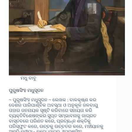
ମଧୁ ବାବୁ
ପୁରୁଷସିଂହ ମଧୁସୂଦନ
~ ପୁରୁଷସିଂହ ମଧୁସୂଦନ ~ ଲେଖକ : ବାଳକୃଷ୍ଣ କର
ଦେଶର ପାରିପାର୍ଶ୍ବିକ ଅବସ୍ଥା ଓ ଅନୁକୂଳ ଜଳବାୟୁ
ତାହାର ଜନନାୟକ ସୃଷ୍ଟି କରିବାରେ ସହାୟତା କରି
ବ୍ୟକ୍ତିବିଶେଷଙ୍କର ସୁପ୍ତ ସମ୍ଭାବନାକୁ ଜାଗ୍ରତ
ବାସ୍ତବରେ ପରିଣତ କରେ, ପ୍ରଚ୍ଛନ୍ନ ଶକ୍ତିକୁ
ପରିସ୍ଫୁଟ କରେ, ଉଚ୍ଚକୁ ଉଚ୍ଚତର କରେ, ମହୀୟାନକୁ
ଆହୁରି ମହୀୟାନ୍ କରେ; ମାତ୍ର, #ପୁରୁଷସିଂହ…