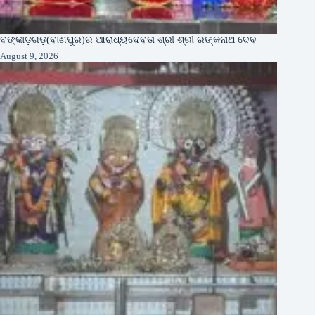
ବଙ୍କାଡ଼ଗଡ଼(ବାଣପୁର)ର ଆରାଧ୍ୟଦେବତା ଶ୍ରୀ ଶ୍ରୀ ରଙ୍କନାଥ ଦେବ
August 9, 2026