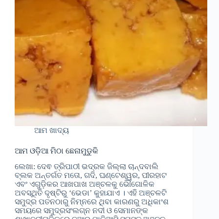
ଆମ ଖାଦ୍ୟ
ଆମ ଓଡ଼ିଆ ମିଠା ଛେନାମୁଡୁକି
ଲେଖା: ଦେଵ ତ୍ରିପାଠୀ ଭଦ୍ରକ ଜିଲ୍ଲା ଚାନ୍ଦବାଲି
ବ୍ଲକ ଅନ୍ତର୍ଗତ ମତୋ, ଗଦି, ଘଣ୍ଟେଶ୍ୱର, ପୀରହାଟ
ଏବଂ ଏଗୁଡ଼ିକର ଆଖପାଖ ଅଞ୍ଚଳକୁ ଭୌଗୋଳିକ
ଅବସ୍ଥିତି ଦୃଷ୍ଟିରୁ ‘ଭେଡା’ କୁହାଯାଏ । ଏହି ଅଞ୍ଚଳଟି
ସମୁଦ୍ର ପତନଠାରୁ ନିମ୍ନରେ ଥିବା କାରଣରୁ ଅଧିକାଂଶ
ସମୟରେ ସମୁଦ୍ରସଂଲଗ୍ନ ନଦୀ ଓ ସେମାନଙ୍କ