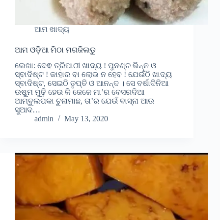
ଆମ ଖାଦ୍ୟ
ଆମ ଓଡ଼ିଆ ମିଠା ମଗଜିଲଡୁ
ଲେଖା: ଦେଵ ତ୍ରିପାଠୀ ଖାଦ୍ୟ ! ପୁନଶ୍ଚ ଭିନ୍ନ ଓ
ସ୍ବାଦିଷ୍ଟ ! କାହାର ବା ଲୋଭ ନ ହେବ ! ଯେଉଁଠି ଖାଦ୍ୟ
ସ୍ବାଦିଷ୍ଟ, ସେଇଠି ତୃପ୍ତି ଓ ଆନନ୍ଦ । ସେ ବର୍ଷାଦିନିଆ
ଉଷୁମ ମୁଢ଼ି ହେଉ କି ଜେଜେ ମା’ର ବେସରଦିଆ
ଆମ୍ବୁଲପକା ଚୁନାମାଛ, ତା’ର ଯେଉଁ ବାସ୍ନା ଆଉ
ସୁଆଦ…
admin
May 13, 2020