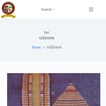
Skip
to
Search
content
TAG
ପର୍ଦ୍ଦାକଳା
Home
ପର୍ଦ୍ଦାକଳା