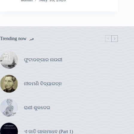
Trending now
ଫୁଟାଡଙ୍ଗାର ନାଉରୀ
ନୀଳମଣି ବିଦ୍ୟାରତ୍ନ
ରାଣୀ ଶୁକଦେଇ
ଏ ଜାତି ଗାଲମାଧବ (Part 1)