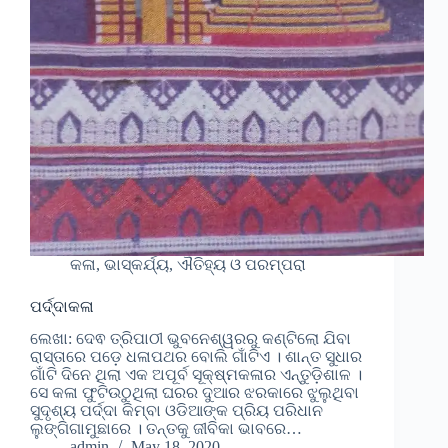
କଳା, ଭାସ୍କର୍ଯ୍ୟ, ଐତିହ୍ୟ ଓ ପରମ୍ପରା
ପର୍ଦ୍ଦାକଳା
ଲେଖା: ଦେଵ ତ୍ରିପାଠୀ ଭୁବନେଶ୍ୱରରୁ କଣ୍ଟିଲୋ ଯିବା
ରାସ୍ତାରେ ପଡ଼େ ଧଳାପଥର ବୋଲି ଗାଁଟିଏ । ଶାନ୍ତ ସୁଧାର
ଗାଁଟି ଦିନେ ଥିଲା ଏକ ଅପୂର୍ବ ସୂକ୍ଷ୍ମକଳାର ଏନ୍ତୁଡ଼ିଶାଳ ।
ସେ କଳା ଫୁଟିଉଠୁଥିଲା ଘରର ଦୁଆର ଝରକାରେ ଝୁଲୁଥିବା
ସୁଦୃଶ୍ୟ ପର୍ଦ୍ଦା କିମ୍ବା ଓଡିଆଙ୍କ ପ୍ରିୟ ପରିଧାନ
ଲୁଙ୍ଗିଗାମୁଛାରେ । ତନ୍ତକୁ ଜୀବିକା ଭାବରେ…
admin
May 18, 2020