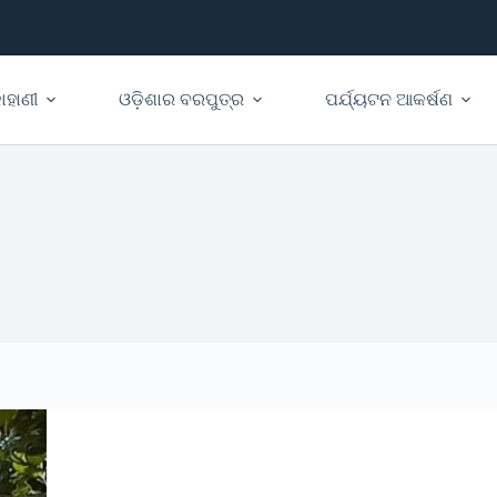
ାହାଣୀ
ଓଡ଼ିଶାର ବରପୁତ୍ର
ପର୍ଯ୍ୟଟନ ଆକର୍ଷଣ