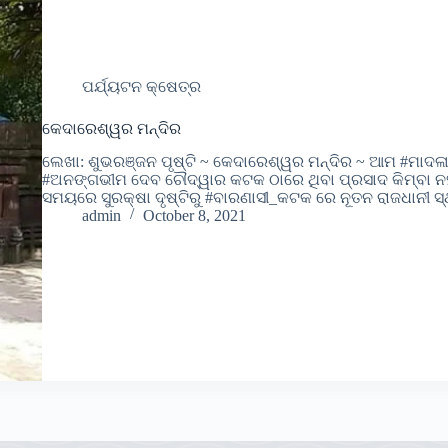
ପର୍ଯ୍ୟଟନ କ୍ଷେତ୍ର
କେଦାରେଶ୍ୱର ମନ୍ଦିର
ଲେଖା: ଶୁଭରଞ୍ଜନ ପୃଷ୍ଟି ~ କେଦାରେଶ୍ୱର ମନ୍ଦିର ~ ଆମ #ମାଦଳା
#ଅନଙ୍ଗଭୀମ ଦେବ ଚୌଦ୍ୱାର କଟକ ଠାରେ ଥିବା ପ୍ରସାଦ କିମ୍ବା ନ
ସମୟରେ ସୁରକ୍ଷା ଦୃଷ୍ଟିରୁ #ବାରଣାସୀ_କଟକ ରେ ନୂତନ ରାଜଧାନୀ ସ
admin
October 8, 2021