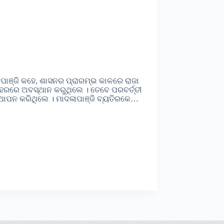
ପାଞ୍ଜି କହେ, ଶାସନର ପ୍ରାରମ୍ଭ କାଳରେ ରାଜା
ହରରେ ଅବସ୍ଥାନ କରୁଥିଲେ । ତେବେ ପରବର୍ତ୍ତୀ
୍ଥାପନ କରିଥିଲେ । ମାଦଳାପାଞ୍ଜି ବ୍ୟତିରକେ…