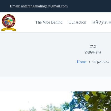
Skip
Email: antarangakalinga@gmail.com
to
content
The Vibe Behind
Our Action
କଳିଙ୍ଗର କ
TAG
ପଞ୍ଚକଟକ
Home
ପଞ୍ଚକଟକ