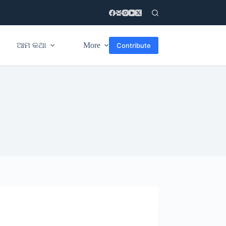
ଆମ କଥା
More
Contribute