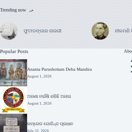
Trending now
ଫୁଟାଡଙ୍ଗାର ନାଉରୀ
ନୀଳମଣି 
Popular Posts
Abo
Ananta Purushottam Deba Mandira
August 1, 2026
ଅରଣା ମଇଁଷି ରହିଛି ଅନାଇ
August 1, 2026
କମ୍ରେଡ ଗୋବିନ୍ଦ ପ୍ରଧାନ
July 31, 2026