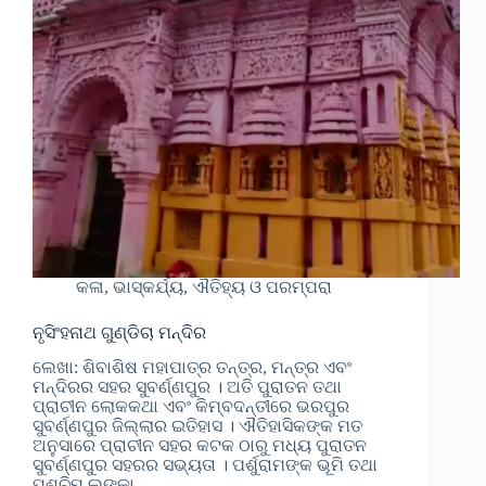
କଳା, ଭାସ୍କର୍ଯ୍ୟ, ଐତିହ୍ୟ ଓ ପରମ୍ପରା
ନୃସିଂହନାଥ ଗୁଣ୍ଡିଚା ମନ୍ଦିର
ଲେଖା: ଶିବାଶିଷ ମହାପାତ୍ର ତନ୍ତ୍ର, ମନ୍ତ୍ର ଏବଂ
ମନ୍ଦିରର ସହର ସୁବର୍ଣ୍ଣପୁର । ଅତି ପୁରାତନ ତଥା
ପ୍ରାଚୀନ ଲୋକକଥା ଏବଂ କିମ୍ବଦନ୍ତୀରେ ଭରପୁର
ସୁବର୍ଣ୍ଣପୁର ଜିଲ୍ଲାର ଇତିହାସ । ଐତିହାସିକଙ୍କ ମତ
ଅନୁସାରେ ପ୍ରାଚୀନ ସହର କଟକ ଠାରୁ ମଧ୍ୟ ପୁରାତନ
ସୁବର୍ଣ୍ଣପୁର ସହରର ସଭ୍ୟତା । ପର୍ଶୁରାମଙ୍କ ଭୂମି ତଥା
ପଶ୍ଚିମ ଲଙ୍କା…