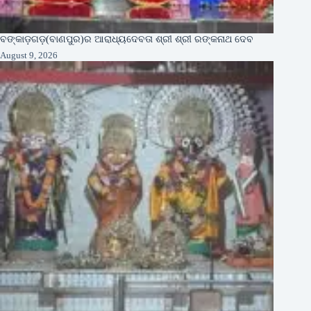
ବଙ୍କାଡ଼ଗଡ଼(ବାଣପୁର)ର ଆରାଧ୍ୟଦେବତା ଶ୍ରୀ ଶ୍ରୀ ରଙ୍କନାଥ ଦେବ
August 9, 2026