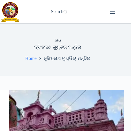
Skip
to
Search
content
TAG
ନୃସିଂହନାଥ ଗୁଣ୍ଡିଚା ମନ୍ଦିର
Home
ନୃସିଂହନାଥ ଗୁଣ୍ଡିଚା ମନ୍ଦିର