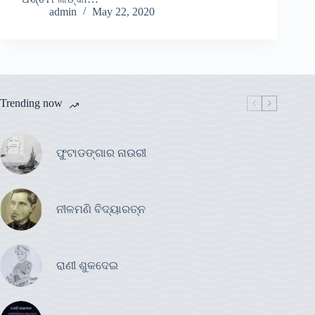
admin
May 22, 2020
Trending now
ଫୁଟାଡଙ୍ଗାର ନାଉରୀ
ନୀଳମଣି ବିଦ୍ୟାରତ୍ନ
ରାଣୀ ଶୁକଦେଇ