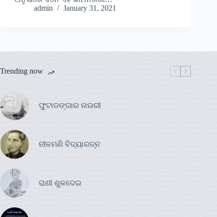
admin
January 31, 2021
Trending now
ଫୁଟାଡଙ୍ଗାର ନାଉରୀ
ନୀଳମଣି ବିଦ୍ୟାରତ୍ନ
ରାଣୀ ଶୁକଦେଇ