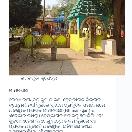
ରାଜରାଜୁଡା କ୍ଷେତ୍ର
ଭୀମନଗରୀ
ଲେଖା: ରବୀନ୍ଦ୍ର କୁମାର ରଣା ଢେଙ୍କାନାଳ ଜିଲ୍ଲାର
ବ୍ରାହ୍ମଣୀ ନଦୀ କୂଳରେ ସୁନ୍ଦର ପ୍ରାକୃତିକ ପରିବେଶରେ
ଅବସ୍ଥିତ ପ୍ରାଚୀନ ଭୀମନଗରୀ (Bhimanagari) ବା
ଏବେକାର ନାଧରା। ଢେଙ୍କାନାଳ ବଜାରରୁ ୨୦ କିମି ଏବଂ
ଗୁଡ଼ିଆକାଟେଣି ବଜାରରୁ ମାତ୍ର ୫ କିମି ଦୂରରେ ଏହି
ପ୍ରାଚୀନ ଅଞ୍ଚଳଟି ଅବସ୍ଥିତ। ଇତିହାସର ତଥ୍ଯ
ଅନୁସାରେ ଦିନେ ଏହି ଭୀମନଗରୀ…