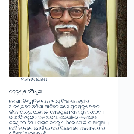
ମହାମନିଷୀଗଣ
ନବକୃଷ୍ଣ ଚୋୖଧୁରୀ
ଲେଖା: ବିଶ୍ୱଜିତ ରାଉତରାୟ ବିଂଶ ଶତାବ୍ଦୀର
ଆରମ୍ଭରେ ଓଡ଼ିଶା ମାଟିରେ ଜଣେ ଯୁଗପୁରୁଷଙ୍କର
ଜୀବନଯାତ୍ରା ଆରମ୍ଭ ହୋଇଥିଲା। ସାଲ ଥିଲା ୧୯୦୧ ।
ଜଗତସିଂହପୁରର ଏକ ଅଜଣା ପଲ୍ଲୀରେ ଜନ୍ମଲାଭ
କରିଥିଲେ ସେ । ପିଲାଟି ଦିନରୁ ପାଠରେ ସେ ଭାରି ଆଗୁଆ ।
ସେହି କାଳରେ ଯେଉଁ ବୟସର ପିଲାମାନେ ଅବଧାନଠାରେ
ଖଡିଛୁଆଁ ଆରମ୍ଭନ୍ତି…