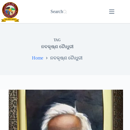
Skip
to
Search
content
TAG
ନବକୃଷ୍ଣ ଚୋୖଧୁରୀ
Home
ନବକୃଷ୍ଣ ଚୋୖଧୁରୀ