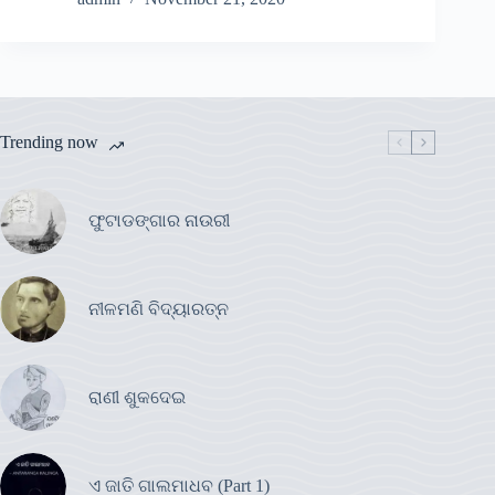
Trending now
ଫୁଟାଡଙ୍ଗାର ନାଉରୀ
ନୀଳମଣି ବିଦ୍ୟାରତ୍ନ
ରାଣୀ ଶୁକଦେଇ
ଏ ଜାତି ଗାଲମାଧବ (Part 1)