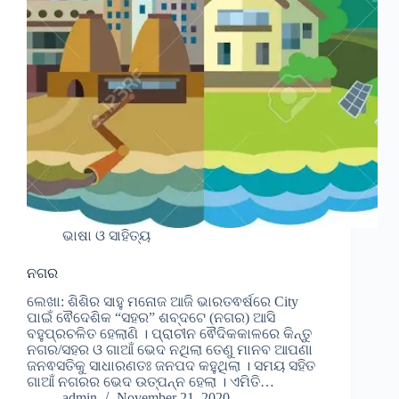
ଭାଷା ଓ ସାହିତ୍ୟ
ନଗର
ଲେଖା: ଶିଶିର ସାହୁ ମନୋଜ ଆଜି ଭାରତଵର୍ଷରେ City
ପାଇଁ ଵୈଦେଶିକ “ସହର” ଶବ୍ଦଟେ (ନଗର) ଆସି
ବହୁପ୍ରଚଳିତ ହେଲାଣି । ପ୍ରାଚୀନ ଵୈଦିକକାଳରେ କିନ୍ତୁ
ନଗର/ସହର ଓ ଗାଆଁ ଭେଦ ନଥିଲା ତେଣୁ ମାନବ ଆପଣା
ଜନଵସତିକୁ ସାଧାରଣତଃ ଜନପଦ କହୁଥିଲା । ସମୟ ସହିତ
ଗାଆଁ ନଗରର ଭେଦ ଉତ୍ପନ୍ନ ହେଲା । ଏମିତି…
admin
November 21, 2020