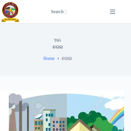
Skip
to
Search
content
TAG
ନଗର
Home
ନଗର