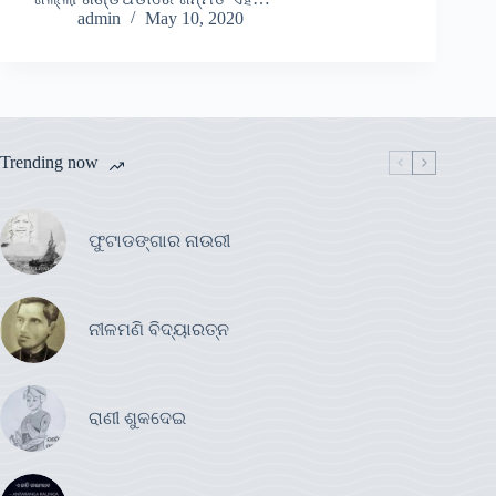
admin
May 10, 2020
Trending now
ଫୁଟାଡଙ୍ଗାର ନାଉରୀ
ନୀଳମଣି ବିଦ୍ୟାରତ୍ନ
ରାଣୀ ଶୁକଦେଇ