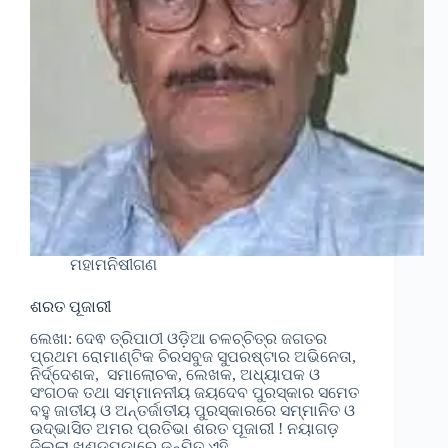
ମହାମନିଷୀଗଣ
ଶରତ ପୂଜାରୀ
ଲେଖା: ଦେଵ ତ୍ରିପାଠୀ ଓଡ଼ିଆ ଚଳଚ୍ଚିତ୍ର ଜଗତର
ପ୍ରଥମ ରୋମାଣ୍ଟିକ ଚିରସବୁଜ ସୁପରଷ୍ଟାର ଅଭିନେତା,
ନିର୍ଦ୍ଦେଶକ, ସମାଲୋଚକ, ଲେଖକ, ଅଧ୍ୟାପକ ଓ
ସଂଗଠକ ତଥା ସମ୍ମାନନୀୟ ଜୟଦେବ ପୁରସ୍କାର ସମେତ
ବହୁ ଜାତୀୟ ଓ ଅନ୍ତର୍ଜାତୀୟ ପୁରସ୍କାରରେ ସମ୍ମାନିତ ଓ
ଉଦ୍ଭାସିତ ଅମର ପ୍ରତିଭା ଶରତ ପୂଜାରୀ ! ନୟାଗଡ଼
ଜିଲ୍ଲା ଖଣ୍ଡପଡାରେ ଜନ୍ମିତ ଏହି…