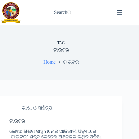
Skip
to
Search
content
TAG
ଟାଉଟର
Home
ଟାଉଟର
ଭାଷା ଓ ସାହିତ୍ୟ
ଟାଉଟର
ଲେଖା: ଶିଶିର ସାହୁ ମନୋଜ ଆଜିକାଲି ଓଡ଼ିଶାରେ
‘ଟାଉଟର’ ଶବ୍ଦ କେତେକ ଅଞ୍ଚଳର କଥିତ ଓଡ଼ିଆ