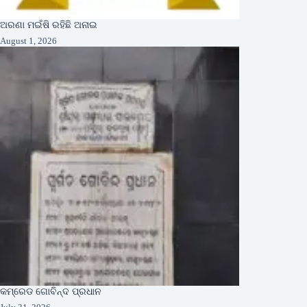
ଅରଣା ମଇଁଷି ରହିଛି ଅନାଇ
August 1, 2026
କମ୍ରେଡ ଗୋବିନ୍ଦ ପ୍ରଧାନ