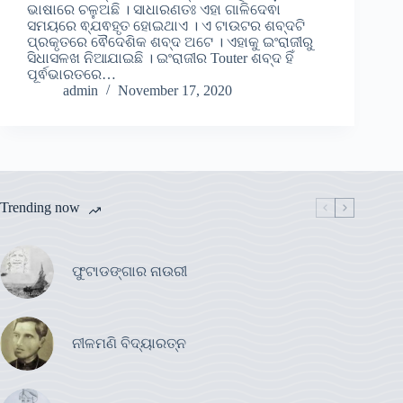
ଭାଷାରେ ଚଳୁଅଛି । ସାଧାରଣତଃ ଏହା ଗାଳିଦେଵା
ସମୟରେ ଵ୍ଯଵହୃତ ହୋଇଥାଏ । ଏ ଟାଉଟର ଶବ୍ଦଟି
ପ୍ରକୃତରେ ଵୈଦେଶିକ ଶବ୍ଦ ଅଟେ । ଏହାକୁ ଇଂରାଜୀରୁ
ସିଧାସଳଖ ନିଆଯାଇଛି । ଇଂରାଜୀର Touter ଶବ୍ଦ ହିଁ
ପୂର୍ଵଭାରତରେ…
admin
November 17, 2020
Trending now
ଫୁଟାଡଙ୍ଗାର ନାଉରୀ
ନୀଳମଣି ବିଦ୍ୟାରତ୍ନ