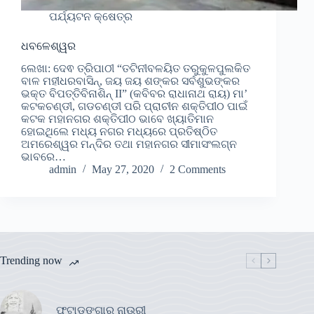
ପର୍ଯ୍ୟଟନ କ୍ଷେତ୍ର
ଧବଳେଶ୍ୱର
ଲେଖା: ଦେଵ ତ୍ରିପାଠୀ “ତଟିନୀବଳୟିତ ତରୁକୁଳପୁଲକିତ
ବାଳ ମହୀଧରବାସିନ୍, ଜୟ ଜୟ ଶଙ୍କର ସର୍ବଶୁଭଙ୍କର
ଭକ୍ତ ବିପତ୍ତିବିନାଶିନ୍ II” (କବିବର ରାଧାନାଥ ରାୟ) ମା’
କଟକଚଣ୍ଡୀ, ଗଡଚଣ୍ଡୀ ପରି ପ୍ରାଚୀନ ଶକ୍ତିପୀଠ ପାଇଁ
କଟକ ମହାନଗର ଶକ୍ତିପୀଠ ଭାବେ ଖ୍ୟାତିମାନ
ହୋଇଥିଲେ ମଧ୍ୟ ନଗର ମଧ୍ୟରେ ପ୍ରତିଷ୍ଠିତ
ଅମରେଶ୍ୱର ମନ୍ଦିର ତଥା ମହାନଗର ସୀମାସଂଲଗ୍ନ
ଭାବରେ…
admin
May 27, 2020
2 Comments
Trending now
ଫୁଟାଡଙ୍ଗାର ନାଉରୀ