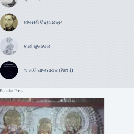
ନୀଳମଣି ବିଦ୍ୟାରତ୍ନ
ରାଣୀ ଶୁକଦେଇ
ଏ ଜାତି ଗାଲମାଧବ (Part 1)
Popular Posts