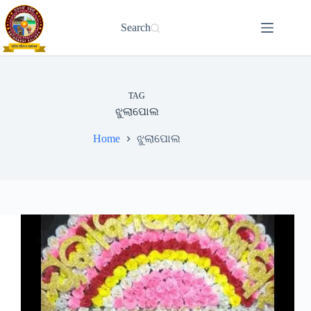
Skip
to
Search
content
TAG
ଝୁଲାପୋଲ
Home
ଝୁଲାପୋଲ