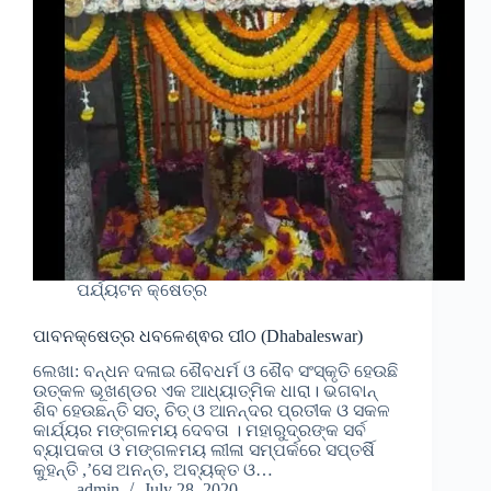
ପର୍ଯ୍ୟଟନ କ୍ଷେତ୍ର
ପାବନକ୍ଷେତ୍ର ଧବଳେଶ୍ଵର ପୀଠ (Dhabaleswar)
ଲେଖା: ବନ୍ଧନ ଦଳାଇ ଶୈବଧର୍ମ ଓ ଶୈବ ସଂସ୍କୃତି ହେଉଛି
ଉତ୍କଳ ଭୂଖଣ୍ଡର ଏକ ଆଧ୍ୟାତ୍ମିକ ଧାରା। ଭଗବାନ୍
ଶିବ ହେଉଛନ୍ତି ସତ୍, ଚିତ୍ ଓ ଆନନ୍ଦର ପ୍ରତୀକ ଓ ସକଳ
କାର୍ଯ୍ୟର ମଙ୍ଗଳମୟ ଦେବତା । ମହାରୁଦ୍ରଙ୍କ ସର୍ବ
ବ୍ୟାପକତା ଓ ମଙ୍ଗଳମୟ ଲୀଳା ସମ୍ପର୍କରେ ସପ୍ତର୍ଷି
କୁହନ୍ତି ,’ସେ ଅନନ୍ତ, ଅବ୍ୟକ୍ତ ଓ…
admin
July 28, 2020