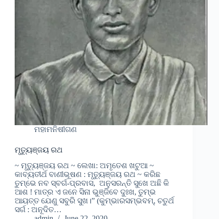
ମହାମନିଷୀଗଣ
ମୃତ୍ୟୁଞ୍ଜୟ ରଥ
~ ମୃତ୍ୟୁଞ୍ଜୟ ରଥ ~ ଲେଖା: ଅମୃତେଶ ଖଟୁଆ ~
କାବ୍ୟତୀର୍ଥ ବାଣୀଭୂଷଣ : ମୃତ୍ୟୁଞ୍ଜୟ ରଥ ~ କରିଛ
ତୁମ୍ଭେ ନବ ସ୍ବର୍ଗ-ପ୍ରବାସ, ଅନୁସରନ୍ତି ସୁଖେ ଅଛି କି
ଆଶ ! ମାତ୍ର ଏ ଜନେ ସିନା ଭୁଞ୍ଜିବେ ଦୁଃଖ, ତୁମ୍ଭ
ଆୟତ୍ତ ଯେଣୁ ସବୁରି ସୁଖ।” (କୁମ୍ଭାରସମ୍ଭବମ୍, ଚତୁର୍ଥ
ସର୍ଗ : ଅନୂଦିତ…
admin
June 22, 2020