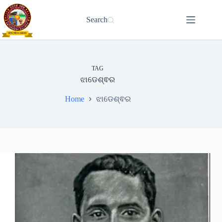
Skip
to
Search
content
TAG
ଝାଡେଶ୍ଵର
Home
ଝାଡେଶ୍ଵର