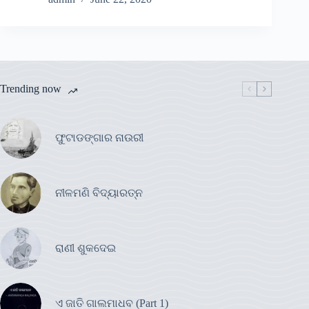
Trending now
ଫୁଟାଡଙ୍ଗାର ନାଉରୀ
ନୀଳମଣି ବିଦ୍ୟାରତ୍ନ
ରାଣୀ ଶୁକଦେଇ
ଏ ଜାତି ଗାଲମାଧବ (Part 1)