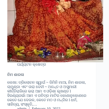
ପର୍ଯ୍ୟଟନ କ୍ଷେତ୍ର
ନିମ ଶାରଳା
ଲେଖା: ତ୍ରିଲୋଚନ ସ୍ୱାଇଁ ~ ଜିମିନି ମାଆ, ନିମ ଶାରଳା,
ଚାମୁଣ୍ଡା ଏବଂ ତାରା ଦେବୀ ~ ଅନନ୍ତ ଓ ଅସୁମାରୀ
କୀର୍ତ୍ତିରାଜିରେ ଭରା ଆମ ଏ ଓଡ଼ିଶା ଭୂଖଣ୍ଡ l
ହିରଣ୍ୟଗର୍ଭା ଆମ ଏ ପବିତ୍ର ମାଟିର କୋଣାନୁକୋଣରେ
କେତେ ଯେ ଦେଉଳ, କେତେ ମଠ ଓ ମନ୍ଦିର l ଧର୍ମ,
ସାହିତ୍ୟ, ସଂସ୍କୃତି,…
admin
February 10, 2022