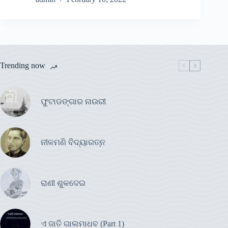
Trending now
ଫୁଟାଡଙ୍ଗାର ନାଉରୀ
ନୀଳମଣି ବିଦ୍ୟାରତ୍ନ
ରାଣୀ ଶୁକଦେଇ
ଏ ଜାତି ଗାଲମାଧବ (Part 1)