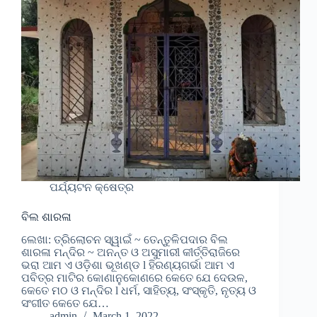
ପର୍ଯ୍ୟଟନ କ୍ଷେତ୍ର
ବିଲ ଶାରଳା
ଲେଖା: ତ୍ରିଲୋଚନ ସ୍ୱାଇଁ ~ ତେନ୍ତୁଳିପଦାର ବିଲ
ଶାରଳା ମନ୍ଦିର ~ ଅନନ୍ତ ଓ ଅସୁମାରୀ କୀର୍ତ୍ତିରାଜିରେ
ଭରା ଆମ ଏ ଓଡ଼ିଶା ଭୂଖଣ୍ଡ l ହିରଣ୍ୟଗର୍ଭା ଆମ ଏ
ପବିତ୍ର ମାଟିର କୋଣାନୁକୋଣରେ କେତେ ଯେ ଦେଉଳ,
କେତେ ମଠ ଓ ମନ୍ଦିର l ଧର୍ମ, ସାହିତ୍ୟ, ସଂସ୍କୃତି, ନୃତ୍ୟ ଓ
ସଂଗୀତ କେତେ ଯେ…
admin
March 1, 2022