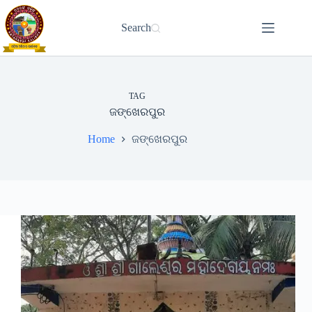
Skip
to
Search
content
TAG
ଜଙ୍ଖେରପୁର
Home
ଜଙ୍ଖେରପୁର