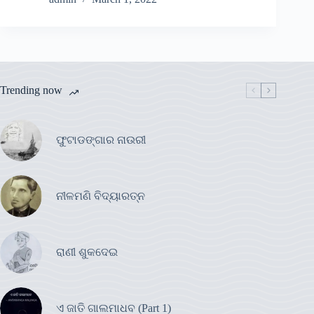
Trending now
ଫୁଟାଡଙ୍ଗାର ନାଉରୀ
ନୀଳମଣି ବିଦ୍ୟାରତ୍ନ
ରାଣୀ ଶୁକଦେଇ
ଏ ଜାତି ଗାଲମାଧବ (Part 1)