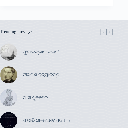
Trending now
ଫୁଟାଡଙ୍ଗାର ନାଉରୀ
ନୀଳମଣି ବିଦ୍ୟାରତ୍ନ
ରାଣୀ ଶୁକଦେଇ
ଏ ଜାତି ଗାଲମାଧବ (Part 1)