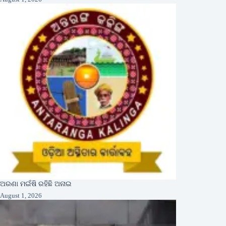
ଅରଣା ମଇଁଷି ରହିଛି ଅନାଇ
August 1, 2026