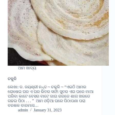
ଆମ ଖାଦ୍ୟ
ଚକୁଳି
ଲେଖା: ଡ. ଜୟଶ୍ରୀ ନନ୍ଦ ~ ଚକୁଳି ~ “ଏଇଠି ଆମର
ରୋଷେଇ ଘର ଏ ଘର ଭିତର ସଫା ସୁତର ଏଇ ଘରେ ମାଆ
ପରିବା କାଟେ ବେସର ବାଟେ ଜାଇ ରଗଡେ ଶାଗ ଖରଡେ
ଗଢଇ ପିଠା . . . ” ଆମ ଓଡ଼ିଆ ଘରେ ପିଠାପଣା ପରା
ବରଷକ ବାରମାସ…
admin
January 31, 2023