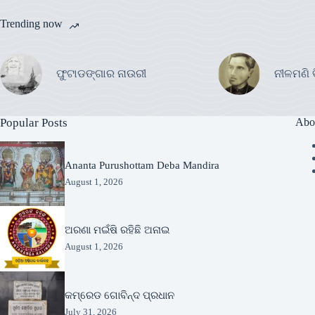
Trending now
ଫୁଟାଡଙ୍ଗାର ନାଉରୀ
ନୀଳମଣି 
Popular Posts
Abo
Ananta Purushottam Deba Mandira
August 1, 2026
ଅରଣା ମଇଁଷି ରହିଛି ଅନାଇ
August 1, 2026
କମ୍ରେଡ ଗୋବିନ୍ଦ ପ୍ରଧାନ
July 31, 2026