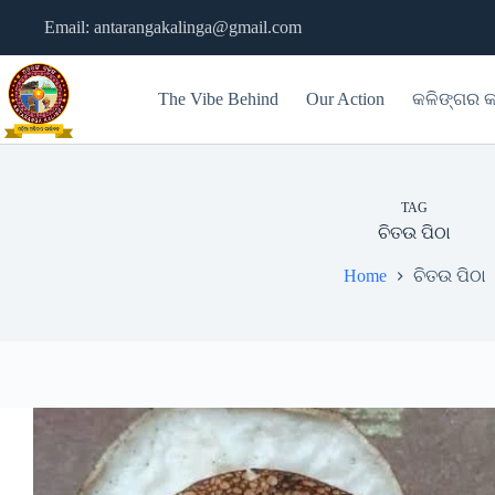
Skip
Email: antarangakalinga@gmail.com
to
content
The Vibe Behind
Our Action
କଳିଙ୍ଗର କ
TAG
ଚିତଉ ପିଠା
Home
ଚିତଉ ପିଠା