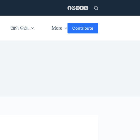
ଆମ କଥା
More
Contribute