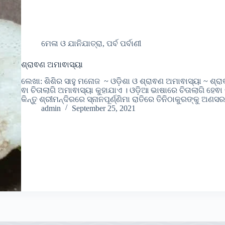
ମେଳା ଓ ଯାନିଯାତ୍ରା, ପର୍ବ ପର୍ବାଣୀ
ଶ୍ରାଵଣ ଅମାଵାସ୍ୟା
ଲେଖା: ଶିଶିର ସାହୁ ମନୋଜ ~ ଓଡ଼ିଶା ଓ ଶ୍ରାଵଣ ଅମାଵାସ୍ୟା ~ ଶ୍ର
ଵା ଚିତାଲାଗି ଅମାଵାସ୍ୟା କୁହାଯାଏ । ଓଡ଼ିଆ ଭାଷାରେ ଚିତାଲାଗି ହେଵ
କିନ୍ତୁ ଶ୍ରୀମନ୍ଦିରରେ ସ୍ନାନପୂର୍ଣ୍ଣିମା ରାତିରେ ତିନିଠାକୁରଙ୍କୁ
admin
September 25, 2021