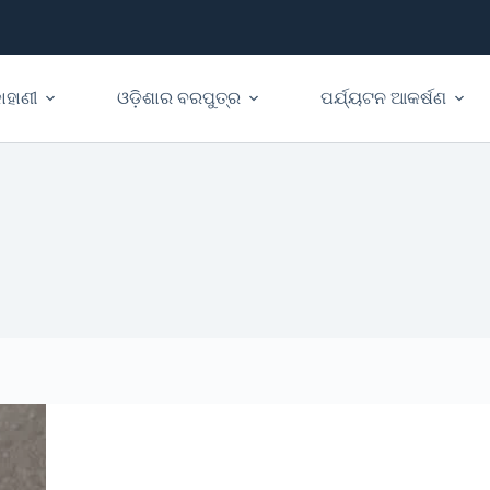
ାହାଣୀ
ଓଡ଼ିଶାର ବରପୁତ୍ର
ପର୍ଯ୍ୟଟନ ଆକର୍ଷଣ