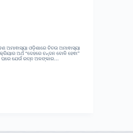
ାଵଣ ଅମାଵାସ୍ୟା ଓଡ଼ିଶାରେ ଚିତଉ ଅମାଵାସ୍ୟା
ା କ୍ରିୟାର ଅର୍ଥ “ଦେହରେ ଚନ୍ଦନ ବୋଳି ହେଵା”
 ଅଣସର ଘରେ ଯେଉଁ ରତ୍ନ ଅଳଙ୍କାର…