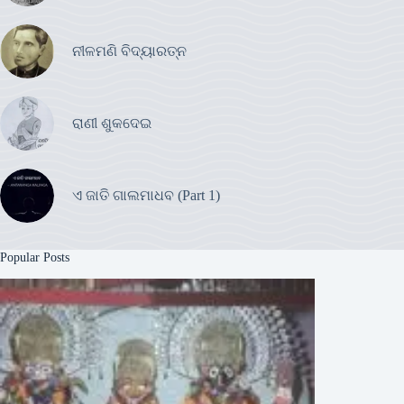
ନୀଳମଣି ବିଦ୍ୟାରତ୍ନ
ରାଣୀ ଶୁକଦେଇ
ଏ ଜାତି ଗାଲମାଧବ (Part 1)
Popular Posts