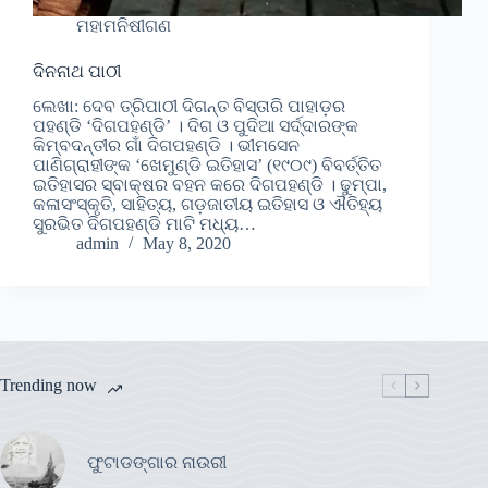
ମହାମନିଷୀଗଣ
ଦିନନାଥ ପାଠୀ
ଲେଖା: ଦେବ ତ୍ରିପାଠୀ ଦିଗନ୍ତ ବିସ୍ତାରି ପାହାଡ଼ର
ପହଣ୍ଡି ‘ଦିଗପହଣ୍ଡି’ । ଦିଗ ଓ ପୁଦିଆ ସର୍ଦ୍ଦାରଙ୍କ
କିମ୍ବଦନ୍ତୀର ଗାଁ ଦିଗପହଣ୍ଡି । ଭୀମସେନ
ପାଣିଗ୍ରାହୀଙ୍କ ‘ଖେମୁଣ୍ଡି ଇତିହାସ’ (୧୯୦୯) ବିବର୍ତ୍ତିତ
ଇତିହାସର ସ୍ବାକ୍ଷର ବହନ କରେ ଦିଗପହଣ୍ଡି । ଢୁମ୍ପା,
କଳାସଂସ୍କୃତି, ସାହିତ୍ୟ, ଗଡ଼ଜାତୀୟ ଇତିହାସ ଓ ଐତିହ୍ୟ
ସୁରଭିତ ଦିଗପହଣ୍ଡି ମାଟି ମଧ୍ୟ…
admin
May 8, 2020
Trending now
ଫୁଟାଡଙ୍ଗାର ନାଉରୀ