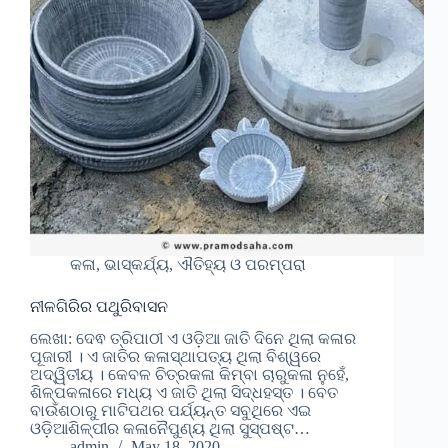
କଳା, ଭାସ୍କର୍ଯ୍ୟ, ଐତିହ୍ୟ ଓ ପରମ୍ପରା
ନୀଳଗିରିର ପଥୁରିବାସନ
ଲେଖା: ଦେଵ ତ୍ରିପାଠୀ ଏ ଓଡ଼ିଆ ଜାତି ଦିନେ ଥିଲା କଳାର
ପୂଜାରୀ । ଏ ଜାତିର କଳାସ୍ଥାପତ୍ୟ ଥିଲା ବିଶ୍ୱରେ
ଅଦ୍ୱିତୀୟ । କେବଳ ଚିତ୍ରକଳା କିମ୍ବା ଚାରୁକଳା ନୁହେଁ,
ଶିଳ୍ପକଳାରେ ମଧ୍ୟ ଏ ଜାତି ଥିଲା ସିଦ୍ଧହସ୍ତ । ବେତ
ବାଉଁଶଠାରୁ ମାଟିପଥର ପର୍ଯ୍ୟନ୍ତ ସବୁଥିରେ ଏଇ
ଓଡ଼ିଆଶିଳ୍ପୀର କଳାନୈପୁଣ୍ୟ ଥିଲା ସୁସ୍ପଷ୍ଟ…
admin
May 18, 2020