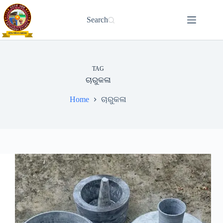
Skip
to
Search
content
TAG
ଚାରୁକଳା
Home
ଚାରୁକଳା