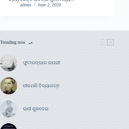
admin
June 2, 2020
Trending now
ଫୁଟାଡଙ୍ଗାର ନାଉରୀ
ନୀଳମଣି ବିଦ୍ୟାରତ୍ନ
ରାଣୀ ଶୁକଦେଇ