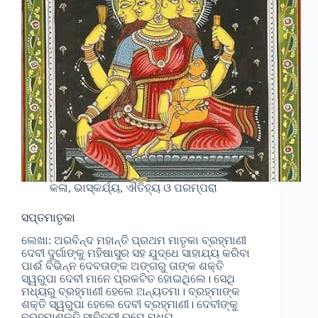
କଳା, ଭାସ୍କର୍ଯ୍ୟ, ଐତିହ୍ୟ ଓ ପରମ୍ପରା
ସପ୍ତମାତୃକା
ଲେଖା: ଅରବିନ୍ଦ ମହାନ୍ତି ପ୍ରଥମ ମାତୃକା ବ୍ରହ୍ମାଣୀ
ଦେବୀ ଦୁର୍ଗାଙ୍କୁ ମହିଷାସୁର ସହ ଯୁଦ୍ଧେ ସାହାଯ୍ୟ କରିବା
ପାଈଁ ବିଭିନ୍ନ ଦେବତାଙ୍କ ଅଙ୍ଗରୁ ତାଙ୍କ ଶକ୍ତି
ସ୍ୱରୁପା ଦେବୀ ମାନେ ପ୍ରକଟିତ ହୋଇଥିଲେ। ସେଥି
ମଧ୍ୟରୁ ବ୍ରହ୍ମାଣୀ ହେଲେ ଅନ୍ୟତମା। ବ୍ରହ୍ମାଙ୍କ
ଶକ୍ତି ସ୍ୱରୁପା ହେଲେ ଦେବୀ ବ୍ରହ୍ମାଣୀ। ଦେବୀଙ୍କୁ
ବ୍ରହ୍ମାଶକ୍ତି ସାବିତ୍ରୀ ରୁପେ ମଧ୍ୟ…