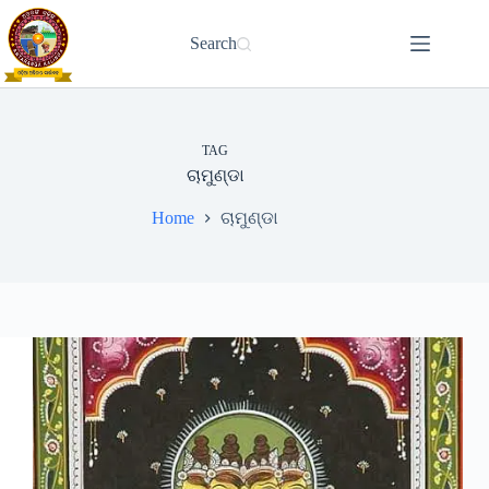
Skip
to
Search
content
TAG
ଚାମୁଣ୍ଡା
Home
ଚାମୁଣ୍ଡା