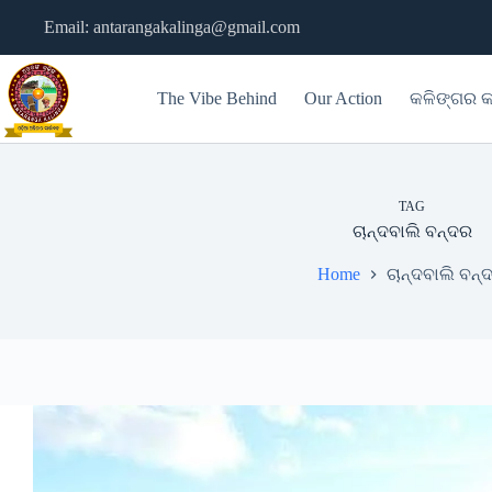
Skip
Email: antarangakalinga@gmail.com
to
content
The Vibe Behind
Our Action
କଳିଙ୍ଗର କ
TAG
ଚାନ୍ଦବାଲି ବନ୍ଦର
Home
ଚାନ୍ଦବାଲି ବନ୍