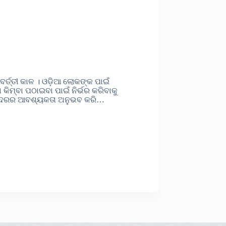
ବର୍ତ୍ତୀ କାଳ । ଓଡ଼ିଆ ଲୋକଙ୍କ ପାଇଁ
ିମ୍ବା ପଠାଇବା ପାଇଁ ନିର୍ଭର କରିବାକୁ
ବନ୍ଦରର ଆବଶ୍ୟକତା ଅନୁଭବ କରି…