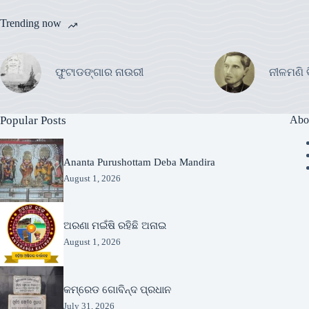
Trending now
ଫୁଟାଡଙ୍ଗାର ନାଉରୀ
ନୀଳମଣି 
Popular Posts
Abo
Ananta Purushottam Deba Mandira
August 1, 2026
ଅରଣା ମଇଁଷି ରହିଛି ଅନାଇ
August 1, 2026
କମ୍ରେଡ ଗୋବିନ୍ଦ ପ୍ରଧାନ
July 31, 2026