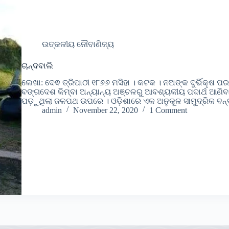
ଉତ୍କଳୀୟ ନୌବାଣିଜ୍ୟ
ଚାନ୍ଦବାଲି
ଲେଖା: ଦେଵ ତ୍ରିପାଠୀ ୧୮୬୬ ମସିହା । କଟକ । ନଅଙ୍କ ଦୁର୍ଭିକ୍ଷ ପର
ବଙ୍ଗଦେଶ କିମ୍ବା ଅନ୍ୟାନ୍ୟ ଅଞ୍ଚଳରୁ ଆବଶ୍ୟକୀୟ ପଦାର୍ଥ ଆଣିବା କ
ପଡ଼ୁଥିଲା ଜଳପଥ ଉପରେ । ଓଡ଼ିଶାରେ ଏକ ଅନୁକୂଳ ସାମୁଦ୍ରିକ 
admin
November 22, 2020
1 Comment