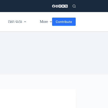
ଆମ କଥା
More
Contribute