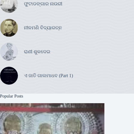
ଫୁଟାଡଙ୍ଗାର ନାଉରୀ
ନୀଳମଣି ବିଦ୍ୟାରତ୍ନ
ରାଣୀ ଶୁକଦେଇ
ଏ ଜାତି ଗାଲମାଧବ (Part 1)
Popular Posts