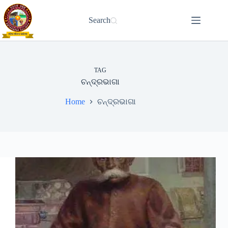
Skip
to
Search
content
TAG
ଚନ୍ଦ୍ରଭାଗା
Home
ଚନ୍ଦ୍ରଭାଗା