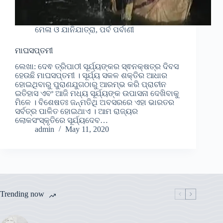
ମେଳା ଓ ଯାନିଯାତ୍ରା, ପର୍ବ ପର୍ବାଣୀ
ମାଘସପ୍ତମୀ
ଲେଖା: ଦେଵ ତ୍ରିପାଠୀ ସୂର୍ଯ୍ୟଙ୍କର ସ୍ଵନକ୍ଷତ୍ର ଦିବସ
ହେଉଛି ମାଘସପ୍ତମୀ । ସୂର୍ଯ୍ୟ ସକଳ ଶକ୍ତିର ଆଧାର
ହୋଇଥିବାରୁ ପୁରାଣଯୁଗଠାରୁ ଆରମ୍ଭ କରି ପ୍ରାଚୀନ
ଇତିହାସ ଏବଂ ଆଜି ମଧ୍ୟ ସୂର୍ଯ୍ୟଙ୍କ ଉପାସନା ଦେଖିବାକୁ
ମିଳେ । ବିଶେଷତଃ ଜନ୍ମତିଥି ଅବସରରେ ଏହା ଭାରତର
ସର୍ବତ୍ର ପାଳିତ ହୋଇଥାଏ । ଆମ ରାଜ୍ୟର
ଲୋକସଂସ୍କୃତିରେ ସୂର୍ଯ୍ୟଦେବ…
admin
May 11, 2020
Trending now