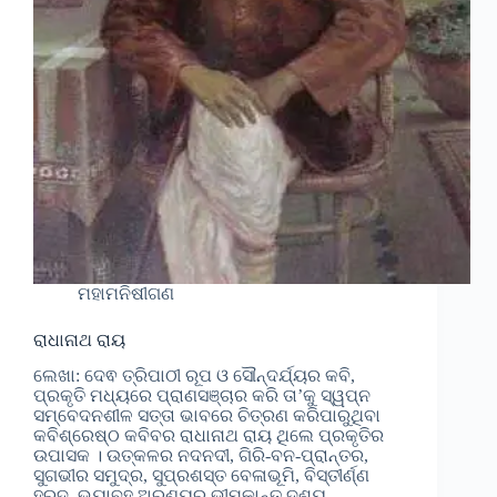
ମହାମନିଷୀଗଣ
ରାଧାନାଥ ରାୟ
ଲେଖା: ଦେଵ ତ୍ରିପାଠୀ ରୂପ ଓ ସୌନ୍ଦର୍ଯ୍ୟର କବି,
ପ୍ରକୃତି ମଧ୍ୟରେ ପ୍ରାଣସଞ୍ଚାର କରି ତା’କୁ ସ୍ୱପ୍ନ
ସମ୍ବେଦନଶୀଳ ସତ୍ତା ଭାବରେ ଚିତ୍ରଣ କରିପାରୁଥିବା
କବିଶ୍ରେଷ୍ଠ କବିବର ରାଧାନାଥ ରାୟ ଥିଲେ ପ୍ରକୃତିର
ଉପାସକ । ଉତ୍କଳର ନଦନଦୀ, ଗିରି-ବନ-ପ୍ରାନ୍ତର,
ସୁଗଭୀର ସମୁଦ୍ର, ସୁପ୍ରଶସ୍ତ ବେଳାଭୂମି, ବିସ୍ତୀର୍ଣ୍ଣ
ହ୍ରଦ, ଭୟାବହ ଅରଣ୍ୟର ଭୀମକାନ୍ତ ଦୃଶ୍ୟ