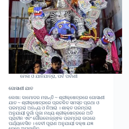
ମେଳା ଓ ଯାନିଯାତ୍ରା, ପର୍ବ ପର୍ବାଣୀ
ଗୋସାଣୀ ଯାତ
ଲେଖା: ଦାମୋଦର ମହାନ୍ତି ~ ଶ୍ରୀକ୍ଷେତ୍ରରେ ଗୋସାଣୀ
ଯାତ ~ ଶ୍ରୀକ୍ଷେତ୍ରରେ ପ୍ରଚଳିତ ସମସ୍ତ ପ୍ରଥା ଓ
ପରମ୍ପରା ଅନନ୍ୟ ଓ ନିଆରା । ଶାକ୍ତ ପରମ୍ପରା
ଅନୁଯାୟୀ ଦୁର୍ଗା ପୂଜା ମଧ୍ୟ ଶ୍ରୀକ୍ଷେତ୍ରରେ ଅତି
ପ୍ରାଚୀନ ଏବଂ ଗୌରବୋଜ୍ଜ୍ଵଳ ପରମ୍ପରା ଉପରେ
ପର୍ଯ୍ୟବେସିତ । ଦେବୀ ପୂରାଣ ଅନୁଯାୟୀ ଦକ୍ଷ ଯଜ୍ଞ
ବେଳେ ଅପମାନିତ…