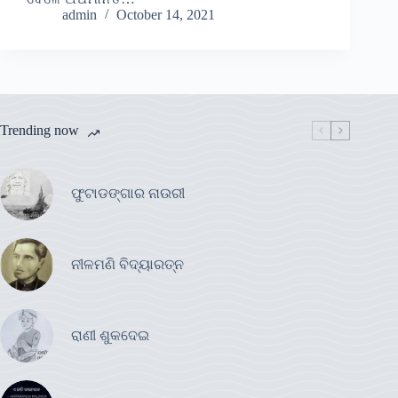
admin
October 14, 2021
Trending now
ଫୁଟାଡଙ୍ଗାର ନାଉରୀ
ନୀଳମଣି ବିଦ୍ୟାରତ୍ନ
ରାଣୀ ଶୁକଦେଇ