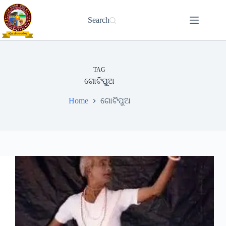
Skip
to
Search
content
TAG
ଗୋଟିପୁଅ
Home
ଗୋଟିପୁଅ