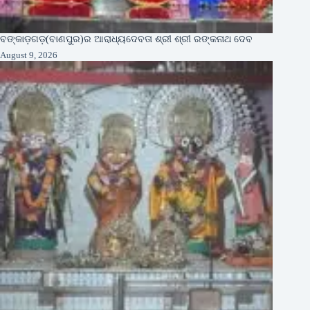
ବଙ୍କାଡ଼ଗଡ଼(ବାଣପୁର)ର ଆରାଧ୍ୟଦେବତା ଶ୍ରୀ ଶ୍ରୀ ରଙ୍କନାଥ ଦେବ
August 9, 2026