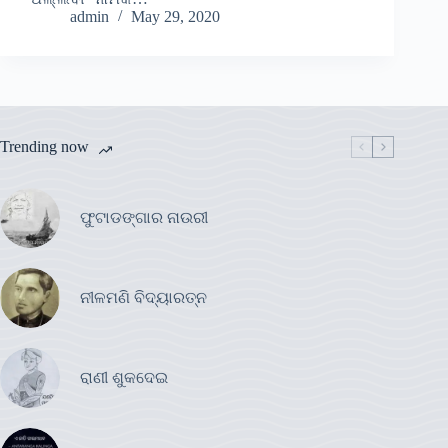
admin
May 29, 2020
Trending now
ଫୁଟାଡଙ୍ଗାର ନାଉରୀ
ନୀଳମଣି ବିଦ୍ୟାରତ୍ନ
ରାଣୀ ଶୁକଦେଇ