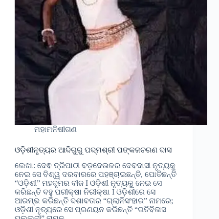
ମହାମନିଷୀଗଣ
ଓଡ଼ିଶୀନୃତ୍ୟର ଆଦିଗୁରୁ ପଦ୍ମଶ୍ରୀ ପଙ୍କଜଚରଣ ଦାସ
ଲେଖା: ଦେଵ ତ୍ରିପାଠୀ ବଡ଼ଦେଉଳର ଦେବଦାସୀ ନୃତ୍ୟକୁ
ନେଇ ସେ ବିଶ୍ୱ ଦରବାରରେ ପହଞ୍ଚାଇଛନ୍ତି, ପୋତିଛନ୍ତି
“ଓଡ଼ିଶୀ” ମହଦୃମର ବୀଜ I ଓଡ଼ିଶୀ ନୃତ୍ୟକୁ ନେଇ ସେ
କରିଛନ୍ତି ବହୁ ପରୀକ୍ଷା ନିରୀକ୍ଷା I ଓଡ଼ିଶୀରେ ସେ
ଆରମ୍ଭ କରିଛନ୍ତି ଦଶାବତାର “ଗ୍ଲାନିସଂହାର” ନାମରେ;
ଓଡ଼ିଶୀ ନୃତ୍ୟରେ ସେ ପ୍ରଣୟନ କରିଛନ୍ତି “ଗତିବିଳାସ
ପଲ୍ଲବୀ” ନାମକ…