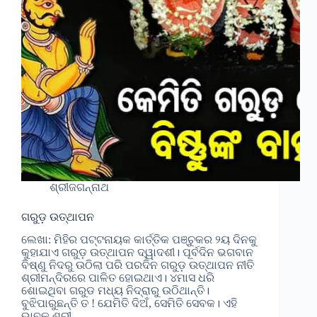
ଶ୍ରୀଜଗନ୍ନାଥ
ଗରୁଡ଼ ଉତ୍ଥାପନ
ଲେଖା: ମିହିର ପଟ୍ଟନାୟକ କାର୍ତ୍ତିକ ପଞ୍ଚୁକର ୨ୟ ଦିନକୁ
କୁହାଯାଏ ଗରୁଡ଼ ଉତ୍ଥାପନ ଦ୍ୱାଦଶୀ। ପୂର୍ବଦିନ ଭଗବାନ
ବିଷ୍ଣୁ ନିଦରୁ ଉଠିଲା ପରି ପରଦିନ ଗରୁଡ଼ ଉତ୍ଥାପନ ନୀତି
ଶ୍ରୀମନ୍ଦିରରେ ପାଳିତ ହୋଇଥାଏ। ୪ମାସ ଧରି
ଶୋଇଥିବା ଗରୁଡ ମଧ୍ୟ ନିଦ୍ରାରୁ ଉଠିଥାନ୍ତି।
ବୁଝିପାରୁଛନ୍ତି ତ ! ଯେମିତି ଦିଅଁ, ସେମିତି ସେବକ। ଏହି
ଭାବକୁ ଶ୍ରୀ…