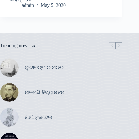
admin
May 5, 2020
Trending now
ଫୁଟାଡଙ୍ଗାର ନାଉରୀ
ନୀଳମଣି ବିଦ୍ୟାରତ୍ନ
ରାଣୀ ଶୁକଦେଇ