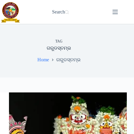
Skip
to
Search
content
TAG
ଗରୁଡସ୍ତମ୍ଭ
Home
ଗରୁଡସ୍ତମ୍ଭ