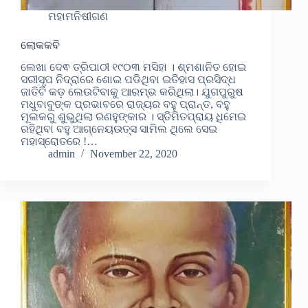
ମହାମନିଷୀଗଣ
ଲୋକକବି
ଲେଖା ଦେଵ ତ୍ରିପାଠୀ ୧୯୦୩ ମସିହା । ଶ୍ମଶାନିତ ହୋଇ
ସରୀସୃପ ନିଦ୍ରାରେ ଶୋଇ ପଡିଥିବା ଇତିହାସ ପ୍ରସିଦ୍ଧ
ଜାତିଟି କଡ଼ ଲେଉଟିବାକୁ ଆରମ୍ଭ କରିଥିଲା। ଯୁଗପୁରୁଷ
ମଧୁବାବୁଙ୍କ ପ୍ରଭାବରେ ରାଜ୍ୟର ବହୁ ପ୍ରାନ୍ତ, ବହୁ
ମୂଲକରୁ ଶୁଭୁଥିଲା ରଣହୁଙ୍କାର । ସ୍ତିମିତପ୍ରାୟ ଧିମେଇ
ରହିଥିବା ବହୁ ଆଗ୍ନେୟଉତ୍ସ ସାମିଲ ଥିଲେ ସେଇ
ମହାସ୍ରୋତରେ !…
admin
November 22, 2020