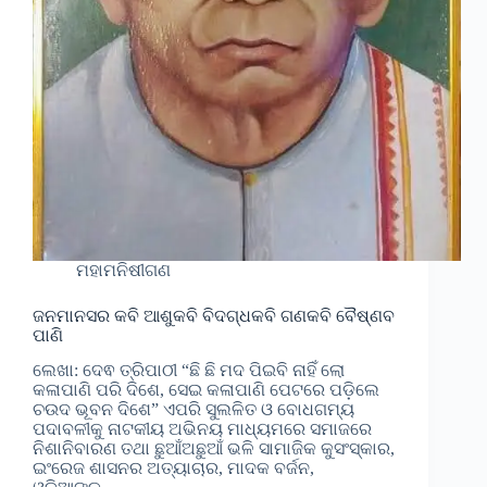
ମହାମନିଷୀଗଣ
ଜନମାନସର କବି ଆଶୁକବି ବିଦଗ୍ଧକବି ଗଣକବି ବୈଷ୍ଣବ
ପାଣି
ଲେଖା: ଦେଵ ତ୍ରିପାଠୀ “ଛି ଛି ମଦ ପିଇବି ନାହିଁ ଲୋ
କଳାପାଣି ପରି ଦିଶେ, ସେଇ କଳାପାଣି ପେଟରେ ପଡ଼ିଲେ
ଚଉଦ ଭୂବନ ଦିଶେ” ଏପରି ସୁଲଳିତ ଓ ବୋଧଗମ୍ୟ
ପଦାବଳୀକୁ ନାଟକୀୟ ଅଭିନୟ ମାଧ୍ୟମରେ ସମାଜରେ
ନିଶାନିବାରଣ ତଥା ଛୁଆଁଅଛୁଆଁ ଭଳି ସାମାଜିକ କୁସଂସ୍କାର,
ଇଂରେଜ ଶାସନର ଅତ୍ୟାଚାର, ମାଦକ ବର୍ଜନ,