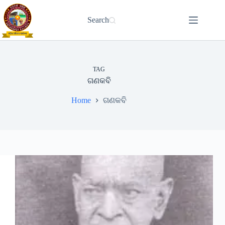
Skip
to
Search
content
TAG
ଗଣକବି
Home
ଗଣକବି