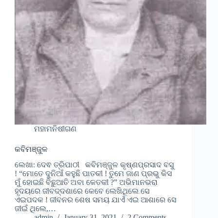
ମହାମନିଷୀଗଣ
କବିମଞ୍ଜୁଳ
ଲେଖା: ଦେଵ ତ୍ରିପାଠୀ କବିମଞ୍ଜୁଳ କୃଷ୍ଣପ୍ରସାଦ ବସୁ
! “ମୋତେ ଦୁନିଆଁ କହୁଛି ପାତକୀ ! ତୁମେ ଜାଣ ପ୍ରଭୁ କିସ
ମୁଁ ହୋଇଛି ବିଛୁଆତି ଅବା କେତକୀ ?” ଅଭିମାନଭରା
ହୃଦୟରେ ଜୀବଦ୍ଦଶାରେ କେବେ ଲେଖିଥିଲେ ସେ
ଏଇପଦକ ! ଜୀବନର ଶେଷ ସମୟ ଯାଏଁ ଏଇ ଆଶାରେ ସେ
ଜୀଇଁ ଥିଲେ,…
admin
January 31, 2021
2 Comments