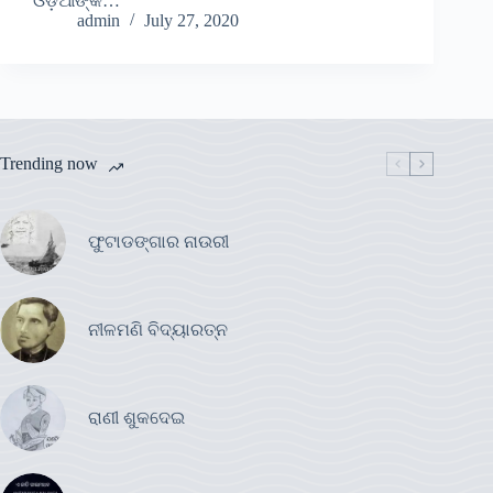
ଓଡ଼ିଆଙ୍କ…
admin
July 27, 2020
Trending now
ଫୁଟାଡଙ୍ଗାର ନାଉରୀ
ନୀଳମଣି ବିଦ୍ୟାରତ୍ନ
ରାଣୀ ଶୁକଦେଇ