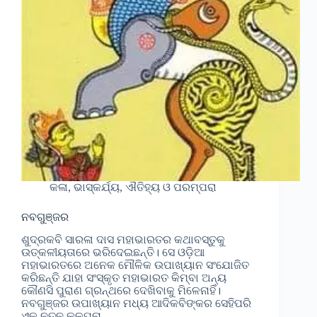
କଳା, ଭାସ୍କର୍ଯ୍ୟ, ଐତିହ୍ୟ ଓ ପରମ୍ପରା
ନବଗୁଞ୍ଜର
ଶୁଦ୍ରକବି ସାରଳା ଦାସ ମହାଭାରତର କଥାବସ୍ତୁକୁ
ଉତ୍କଳୀୟତାରେ ଭରିଦେଇଛନ୍ତି। ସେ ଓଡି଼ଆ
ମହାଭାରତରେ ଅନେକ ମୌଳିକ ଉପାଖ୍ୟାନ ସଂଯୋଜିତ
କରିଛନ୍ତି ଯାହା ସଂସ୍କୃତ ମହାଭାରତ କିମ୍ବା ଅନ୍ୟ
କୌଣସି ପୁରାଣ ଗ୍ରନ୍ଥରେ ଦେଖିବାକୁ ମିଳେନାହିଁ।
ନବଗୁଞ୍ଜର ଉପାଖ୍ୟାନ ମଧ୍ୟ ଆଦିକବିଙ୍କର ସେହିପରି
ଏକ ନୂତନ କଳ୍ପନା . .