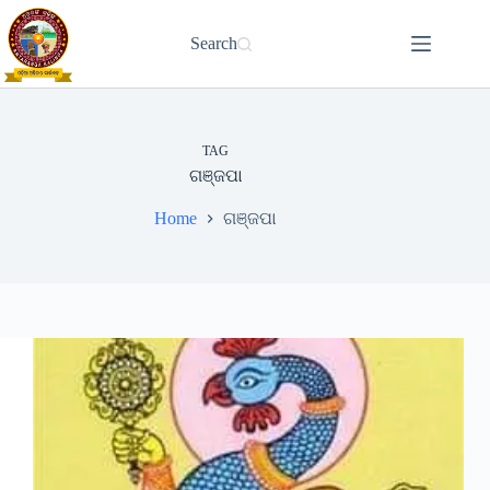
Skip
to
Search
content
TAG
ଗଞ୍ଜପା
Home
ଗଞ୍ଜପା