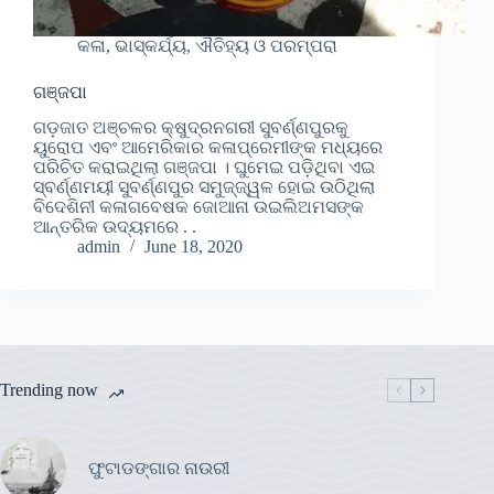
କଳା, ଭାସ୍କର୍ଯ୍ୟ, ଐତିହ୍ୟ ଓ ପରମ୍ପରା
ଗଞ୍ଜପା
ଗଡ଼ଜାତ ଅଞ୍ଚଳର କ୍ଷୁଦ୍ରନଗରୀ ସୁବର୍ଣ୍ଣପୁରକୁ
ୟୁରୋପ ଏବଂ ଆମେରିକାର କଳାପ୍ରେମୀଙ୍କ ମଧ୍ୟରେ
ପରିଚିତ କରାଇଥିଲା ଗଞ୍ଜପା । ଘୁମେଇ ପଡ଼ିଥିବା ଏଇ
ସ୍ବର୍ଣ୍ଣମୟୀ ସୁବର୍ଣ୍ଣପୁର ସମୁଜ୍ଜ୍ୱଳ ହୋଇ ଉଠିଥିଲା
ବିଦେଶିନୀ କଳାଗବେଷକ ଜୋଆନା ଉଇଲିଅମସଙ୍କ
ଆନ୍ତରିକ ଉଦ୍ୟମରେ . .
admin
June 18, 2020
Trending now
ଫୁଟାଡଙ୍ଗାର ନାଉରୀ