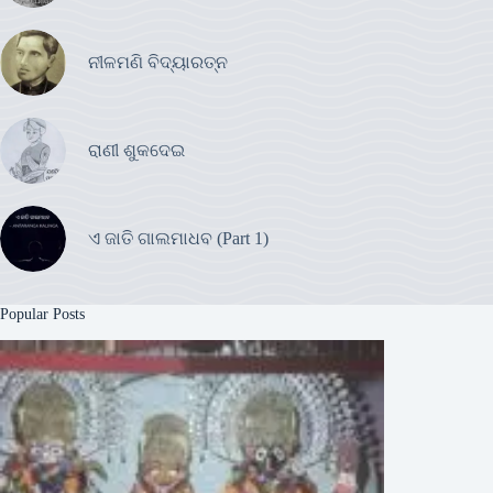
ନୀଳମଣି ବିଦ୍ୟାରତ୍ନ
ରାଣୀ ଶୁକଦେଇ
ଏ ଜାତି ଗାଲମାଧବ (Part 1)
Popular Posts