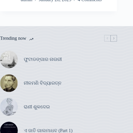
Trending now
ଫୁଟାଡଙ୍ଗାର ନାଉରୀ
ନୀଳମଣି ବିଦ୍ୟାରତ୍ନ
ରାଣୀ ଶୁକଦେଇ
ଏ ଜାତି ଗାଲମାଧବ (Part 1)