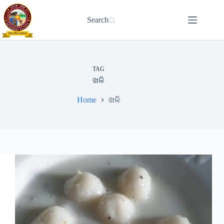
Skip
to
Search
content
TAG
ଖଳି
Home
ଖଳି