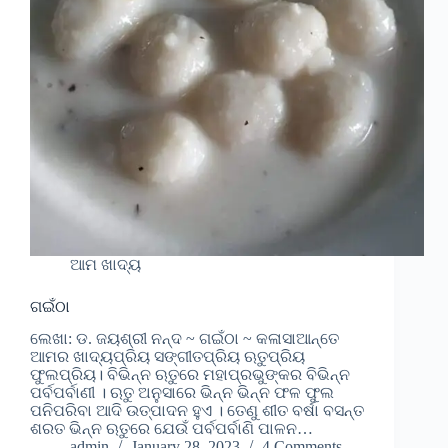
ଆମ ଖାଦ୍ୟ
ଗଇଁଠା
ଲେଖା: ଡ. ଜୟଶ୍ରୀ ନନ୍ଦ ~ ଗଇଁଠା ~ କଳାସାଆନ୍ତେ
ଆମର ଖାଦ୍ୟପ୍ରିୟ ସଙ୍ଗୀତପ୍ରିୟ ଋତୁପ୍ରିୟ
ଫୁଲପ୍ରିୟ। ବିଭିନ୍ନ ଋତୁରେ ମହାପ୍ରଭୁଙ୍କର ବିଭିନ୍ନ
ପର୍ବପର୍ବାଣୀ । ଋତୁ ଅନୁସାରେ ଭିନ୍ନ ଭିନ୍ନ ଫଳ ଫୁଲ
ପନିପରିବା ଆଦି ଉତ୍ପାଦନ ହୁଏ । ତେଣୁ ଶୀତ ବର୍ଷା ବସନ୍ତ
ଶରତ ଭିନ୍ନ ଋତୁରେ ଯେଉଁ ପର୍ବପର୍ବାଣି ପାଳନ…
admin
January 28, 2023
4 Comments