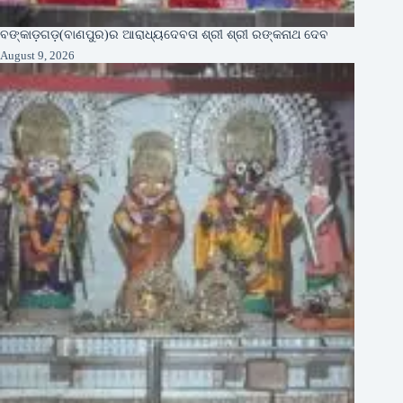
ବଙ୍କାଡ଼ଗଡ଼(ବାଣପୁର)ର ଆରାଧ୍ୟଦେବତା ଶ୍ରୀ ଶ୍ରୀ ରଙ୍କନାଥ ଦେବ
August 9, 2026